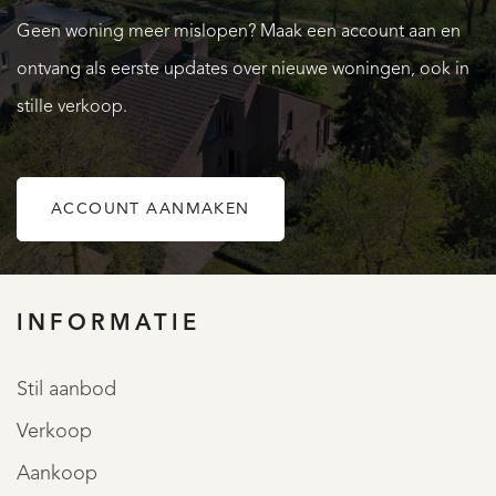
een dakraam t.b.v. daglichttoetreding en natuurlijke
Geen woning meer mislopen? Maak een account aan en
ventilatie. De 2e en 3e slaapkamer zijn ca. 11,5 m². Op alle
ontvang als eerste updates over nieuwe woningen, ook in
drie deze kamers is extra opbergruimte aanwezig, in de
stille verkoop.
schuine ruimte onder het dak. Vanaf de 4e slaapkamer (ca.
10 m²) is er uitzicht over de Maas. De tweede badkamer
(ca. 4 m²) is voorzien van een ligbad, toilet en wastafel.
ACCOUNT AANMAKEN
OVER QUALIS
2e Verdieping:
De vliering is bereikbaar via een luik in het plafond van een
INFORMATIE
van de slaapkamers.
Stil aanbod
Tuin:
Verkoop
De oprit aan de straatkant biedt parkeergelegenheid voor
Aankoop
twee auto’s. De achtertuin ligt op het zuidoosten en is ca.