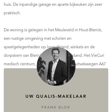
huis. De inpandige garage en aparte bijkeuken zijn zeer
praktisch.
De woning is gelegen in het Meuleveld in Hout-Blerick,
een rustige omgeving met scholen en
speelgelegenheden op loopafstand, winkels en de
dorpskern van Blerick liggen op fietsafstand. Het VieCuri
medisch centrum, centrum Venlo en de uitvalswegen A67
en A73 liggen op enkele minuten rijden.
Souterrain:
UW QUALIS-MAKELAAR
De eerste en tweede verdieping in het souterrain zijn
bereikbaar vanuit de woonkamer, met vijf ruimtes, waarvan
FRANK BLOK