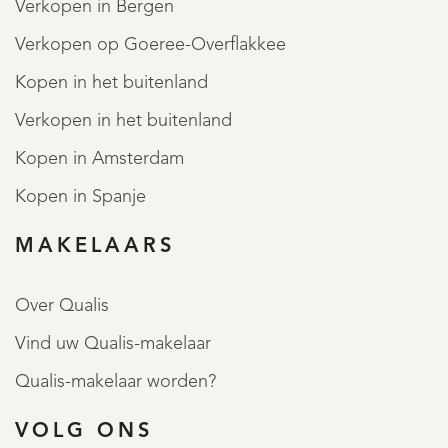
Verkopen in Bergen
• Inhoud: ca. 1.067 m³
Verkopen op Goeree-Overflakkee
• Energielabel: C
MEER LEZEN
Kopen in het buitenland
MINDER LEZEN
Verkopen in het buitenland
Kopen in Amsterdam
Kopen in Spanje
MAKELAARS
Over Qualis
Vind uw Qualis-makelaar
Qualis-makelaar worden?
VOLG ONS