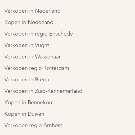
Verkopen in Nederland
Kortom: Een bijzonder royaal en veelzijdig object dat
Kopen in Nederland
mogelijkheden biedt die je zelden tegenkomt. Een plek
Verkopen in regio Enschede
om met te wonen, mantelzorg te combineren of
Verkopen in Vught
combinatie van wonen en werken met alle ruimte voor
Verkopen in Wassenaar
natuur, dieren en vrijheid.
Verkopen regio Rotterdam
Interesse? Maak vrijblijvend een bezichtigingsafspraak wij
Verkopen in Breda
leiden je graag rond!
Verkopen in Zuid-Kennemerland
REGISTREER
MEER LEZEN
Kopen in Bennekom
MINDER LEZEN
Kopen in Duiven
Verkopen regio Arnhem