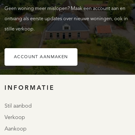
te verwezenlijken. Daarnaast is er voldoende
Geen woning meer mislopen? Maak een account aan en
parkeergelegenheid en buitenruimte om volop te
ontvang als eerste updates over nieuwe woningen, ook in
genieten van het buitenleven in alle rust en privacy.
stille verkoop.
De woning combineert authentieke sfeer met comfort.
Grote raampartijen zorgen voor veel lichtinval en een
ACCOUNT AANMAKEN
prachtig uitzicht over het eigen perceel en de groene
OVER QUALIS
omgeving. De diverse woonvertrekken, ruime keuken en
praktische indeling maken het tot een heerlijk familiehuis,
INFORMATIE
terwijl de aanwezigheid van bijgebouwen extra
mogelijkheden biedt voor opslag of hobby.
Stil aanbod
Verkoop
De woning ligt aan de prachtige Dokter Larijweg, een
Aankoop
historische laan die bekendstaat om zijn karakteristieke