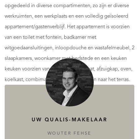
opgedeeld in diverse compartimenten, zo zijn er diverse
werkruimten, een werkplaats en een volledig geïsoleerd
appartement/gastenverblijf. Het appartement is voorzien
van een toilet met fontein, badkamer met
witgoedaansluitingen, inloopdouche en wastafelmeubel, 2
slaapkamers, woonkamer met bedstede en een keuken
keuken voorzien van 4-pits gaskookplaat, afzuigkap, oven,
koelkast, combimagnetron en tuindeuren naar het terras.
Het appartement is voorzien van dubbel glas, muur-/vloer
en plafondisolatie en beschikt over vloerverwarming.
Eerste verdieping: middels een vaste trap te bereiken
UW QUALIS-MAKELAAR
royale bergzolder die naar eigen invulling kan worden
ingedeeld en omgevormd naar meerdere slaapkamers.
WOUTER FEHSE