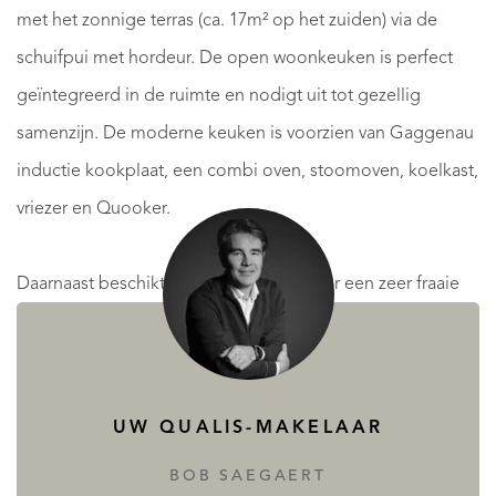
met het zonnige terras (ca. 17m² op het zuiden) via de
schuifpui met hordeur. De open woonkeuken is perfect
geïntegreerd in de ruimte en nodigt uit tot gezellig
samenzijn. De moderne keuken is voorzien van Gaggenau
inductie kookplaat, een combi oven, stoomoven, koelkast,
vriezer en Quooker.
Daarnaast beschikt het appartement over een zeer fraaie
hoofdslaapkamer compleet met vaste kastenwand, airco
en eigen inloopkast. Tevens is er toegang tot een eigen
badkamer voorzien van een dubbele wastafel, Japans
UW QUALIS-MAKELAAR
toilet, royale inloop regendouche en handdoekradiator.
Met nog een goed bemeten 2e en 3e slaapkamer is er
BOB SAEGAERT