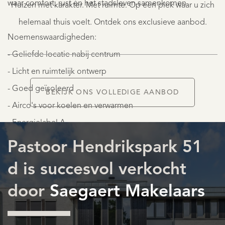
waar comfort, rust én het stadsleven samenkomen.
Huizen met karakter. Met ruimte. Op een plek waar u zich
1.470.000
K.K.
helemaal thuis voelt. Ontdek ons exclusieve aanbod.
Noemenswaardigheden:
- Geliefde locatie nabij centrum
- Licht en ruimtelijk ontwerp
- Goed geïsoleerd
BEKIJK ONS VOLLEDIGE AANBOD
- Airco's voor koelen en verwarmen
AANBOD
- Energielabel A
- VVE bijdrage € 407,00 per maand
Pastoor Hendrikspark 51
MEER LEZEN
d is succesvol verkocht
MINDER LEZEN
door
Saegaert Makelaars
DIENSTEN