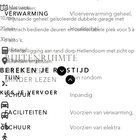
Map view
eigen keuken;
VERWARMING
Vloerverwarming geheel,
10 min
- Vrijstaande geheel geïsoleerde dubbele garage met
Houtkachel
20 min
elektrisch bediende deuren en comfortabele plek voor 5 à
30 min
6 auto's;
Reistijd
- Perfecte ligging aan rand dorp Hellendoorn met zicht op
BUITENRUIMTE
Voorzieningen
weilanden en bossen.
BEREKEN JE REISTIJD
MEER LEZEN
TUIN
Tuin rondom
MINDER LEZEN
KIES JE VERVOER
SCHUUR
Inpandig
FACILITEITEN
Voorzien van verwarming,
SCHUUR
Voorzien van elektra