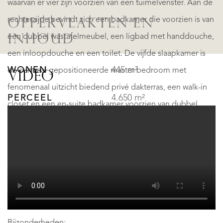
waarvan er vier zijn voorzien van een tuimelvenster. Aan de
rechterzijde bevindt zich een badkamer die voorzien is van
OPPERVLAKTEN EN
een dubbel wastafelmeubel, een ligbad met handdouche,
INHOUD
een inloopdouche en een toilet. De vijfde slaapkamer is
WONEN
445 m²
de centraal gepositioneerde master bedroom met
VIDEO
fenomenaal uitzicht biedend privé dakterras, een walk-in
PERCEEL
4.650 m²
closet en een en-suite badkamer voorzien van dubbel
wastafelmeubel, toilet en inloopdouche.
INHOUD
1.542 m³
Vliering: Vanuit inloop-bergruimte met vlizotrap te
INDELING
bereiken bergzolder voorzien van een dakluik.
KAMERS
12