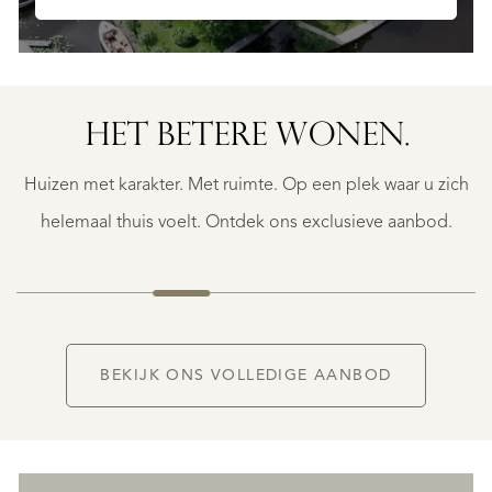
NIJVERDAL
WITTE
DE
WITHLAAN
HET BETERE WONEN.
9
€
Huizen met karakter. Met ruimte. Op een plek waar u zich
1.890.000
K.K.
helemaal thuis voelt. Ontdek ons exclusieve aanbod.
BEKIJK ONS VOLLEDIGE AANBOD