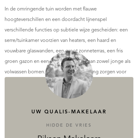
In de omringende tuin worden met flauwe
hoogteverschillen en een doordacht lijnenspel
verschillende functies op subtiele wijze gescheiden: een
serre/tuinkamer voorzien van heaters, een haard en
vouwbare glaswanden, een groot zonneterras, een fris
groen gazon en een verscheidenheid aan zowel jonge als
volwassen bomen. De aanleg en uitstraling zorgen voor
een onovertroffen beleving van het buitenleven in alle
seizoenen, die aan de rand van de Hellendoornse es en
berg elk hun eigen charme kennen.
UW QUALIS-MAKELAAR
HIDDE DE VRIES
Indeling: