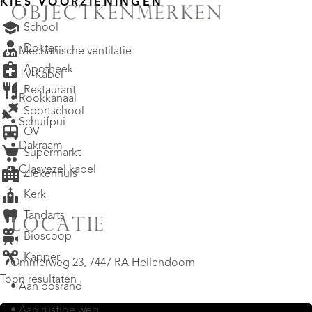
KIES VOORZIENINGEN
OBJECTKENMERKEN
School
Dokter
• Mechanische ventilatie
Apotheek
• TV-Kabel
Restaurant
• Rookkanaal
Sportschool
• Schuifpui
OV
• Dakraam
Supermarkt
• Glasvezel kabel
Ziekenhuis
Kerk
Tandarts
LOCATIE
Bioscoop
Kapper
Ommerweg 23, 7447 RA Hellendoorn
Toon resultaten
• Aan bosrand
• Aan rustige weg