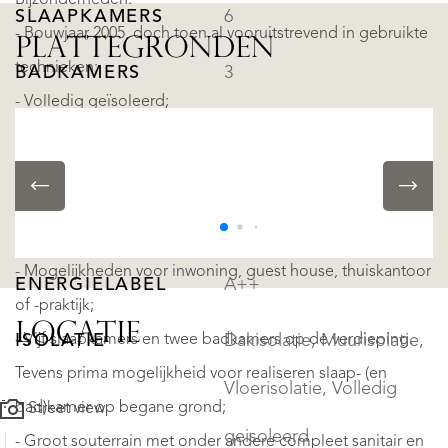
Bijzonderheden:
SLAAPKAMERS
6
- Bouwjaar 2005, doch toen al vooruitstrevend in gebruikte
PLATTEGRONDEN
technieken;
BADKAMERS
3
- Volledig geïsoleerd;
VERDIEPINGEN
4
- Waterkotte warmtepomp;
- Waterontharder;
- Vloerverwarming en koeling;
ENERGIE
- Energielabel A++;
- Mogelijkheden voor inwoning, guest house, thuiskantoor
ENERGIELABEL
A++
of -praktijk;
LOCATIE
- Vijf slaapkamers en twee badkamers op de verdieping.
ISOLATIE
Dakisolatie, Muurisolatie,
Tevens prima mogelijkheid voor realiseren slaap- (en
Vloerisolatie, Volledig
bad)kamer op begane grond;
Street view
geisoleerd
- Groot souterrain met onder andere compleet sanitair en