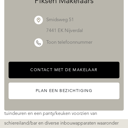
Piksen Makelaars
Souterrain: Centrale hal met dubbele trapopgang,
Smidsweg 51
berging/techniekruimte, toilet met fonteintje, wasruimte,
7441 EK Nijverdal
tweetal hobbyruimtes/bergingen. In de linkervleugel
Toon telefoonnummer
bevindt een wellness met een dubbel wastafelmeubel,
verwarmde en verlichte spiegel, een sauna, toilet en
douche welke door krulvormige wanden met handdoek
CONTACT MET DE MAKELAAR
nissen aan het zicht zijn onttrokken. Via de openslaande
deuren is het buitenterras te bereiken die met een
PLAN EEN BEZICHTIGING
trapopgang tevens vanuit de tuin te bereiken is.
In de rechtervleugel bevindt zich een lounge met dubbele
tuindeuren en een panty/keuken voorzien van
schiereiland/bar en diverse inbouwapparaten waaronder