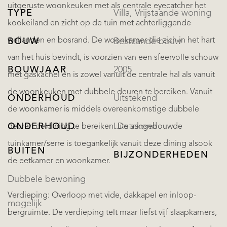
uitgeruste woonkeuken met als centrale eyecatcher het
TYPE
Villa, Vrijstaande woning
kookeiland en zicht op de tuin met achterliggende
weilanden en bosrand. De woonkamer die zich in het hart
BOUW
Bestaande bouw
van het huis bevindt, is voorzien van een sfeervolle schouw
BOUWJAAR
2005
met gaskachel en is zowel vanuit de centrale hal als vanuit
de woonkeuken met dubbele deuren te bereiken. Vanuit
ONDERHOUD
Uitstekend
de woonkamer is middels overeenkomstige dubbele
ONDERHOUD
Uitstekend
deuren de dining te bereiken. De aangebouwde
tuinkamer/serre is toegankelijk vanuit deze dining alsook
BUITEN
BIJZONDERHEDEN
de eetkamer en woonkamer.
Dubbele bewoning
Verdieping: Overloop met vide, dakkapel en inloop-
mogelijk
bergruimte. De verdieping telt maar liefst vijf slaapkamers,