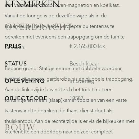
KENMERKEN
een vaatwasser, combi oven-magnetron en koelkast.
Vanuit de lounge is op dezelfde wijze als in de
OVERDRACHT
linkervleugel het tweede verdiepte buitenterras te
bereiken met eveneens een trapopgang om de tuin te
PRIJS
€ 2.165.000 k.k.
bereiken.
STATUS
Beschikbaar
Begane grond: Statige entree met dubbele voordeur,
tweetal zij-entrees, garderobe nis en dubbele trapopgang.
OPLEVERING
In overleg
Aan de linkerzijde bevindt zich het toilet met een
OBJECTCODE
18587
fonteintje en is een (slaap)kamer voorzien van een vaste
kastenwand te bereiken die thans dienst doet als
thuiskantoor. Aan de rechterzijde is er via de bijkeuken met
BOUW
kitchenette een doorloop naar de zeer compleet