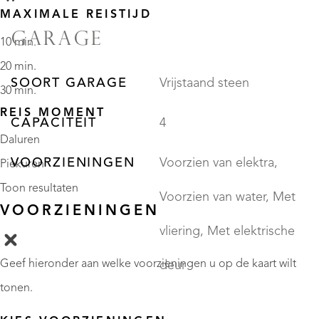
MAXIMALE REISTIJD
GARAGE
10 min.
20 min.
SOORT GARAGE
Vrijstaand steen
30 min.
REIS MOMENT
CAPACITEIT
4
Daluren
VOORZIENINGEN
Voorzien van elektra,
Piekuren
Toon resultaten
Voorzien van water, Met
VOORZIENINGEN
vliering, Met elektrische
Geef hieronder aan welke voorzieningen u op de kaart wilt
deur
tonen.