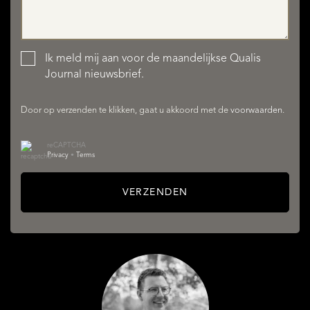
DIENSTEN
Ik meld mij aan voor de maandelijkse Qualis
Journal nieuwsbrief.
Door op verzenden te klikken, gaat u akkoord met de
voorwaarden
.
reCAPTCHA
Privacy
•
Terms
VERZENDEN
OVER QUALIS