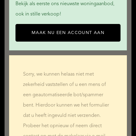
Bekijk als eerste ons nieuwste woningaanbod,
ook in stille verkoop!
MAAK NU EEN ACCOUNT AAN
MEER LEZEN
Sorry, we kunnen helaas niet met
MINDER LEZEN
zekerheid vaststellen of u een mens of
een geautomatiseerde bot/spammer
bent. Hierdoor kunnen we het formulier
dat u heeft ingevuld niet verzenden.
Probeer het opnieuw of neem direct