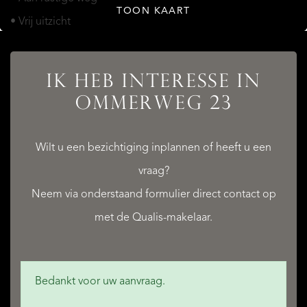
TOON KAART
• Vrij uitzicht
• In bosrijke omgeving
IK HEB INTERESSE IN
OMMERWEG 23
Wilt u een bezichtiging inplannen of heeft u een
vraag?
Neem via onderstaand formulier direct contact op
met de Qualis-makelaar.
Bedankt voor uw aanvraag.