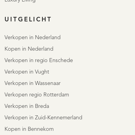
• VVE bijdrage € 311,- p.m.
UITGELICHT
----------------------------
Verkopen in Nederland
Kopen in Nederland
Exclusive duplex apartment on the first and second floor
Verkopen in regio Enschede
of a monumental canal house with three outdoor spaces in
the heart of Amsterdam.
Verkopen in Vught
Verkopen in Wassenaar
The unique monumental building is located in the middle
Verkopen regio Rotterdam
of the historic center, in a very popular location on the
Verkopen in Breda
Prinsengracht. The Rijksmuseum and the lively
REGISTREER
Verkopen in Zuid-Kennemerland
Spiegelkwartier are in the immediate vicinity of the
Kopen in Bennekom
property. All desirable amenities including shops,