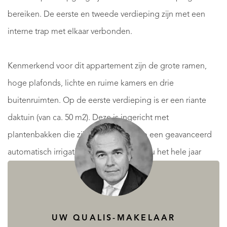
bereiken. De eerste en tweede verdieping zijn met een
interne trap met elkaar verbonden.
Kenmerkend voor dit appartement zijn de grote ramen,
hoge plafonds, lichte en ruime kamers en drie
buitenruimten. Op de eerste verdieping is er een riante
daktuin (van ca. 50 m2). Deze is ingericht met
plantenbakken die zijn aangesloten op een geavanceerd
automatisch irrigatiesysteem, waardoor u het hele jaar
door zorgeloos kunt genieten van een groene oase.
Op de tweede verdieping zijn er twee balkons: aan de
UW QUALIS-MAKELAAR
voorzijde kijkt u uit op de Prinsengracht en op het balkon