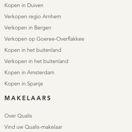
Kopen in Duiven
department stores, nightlife, theaters and museums are
Verkopen regio Arnhem
within walking distance, making this a sought-after
Verkopen in Bergen
location for both living and working.
Verkopen op Goeree-Overflakkee
The building has a total of five floors, four of which (the
Kopen in het buitenland
first to fourth floors) are for sale.
Verkopen in het buitenland
Kopen in Amsterdam
The ground floor is currently being converted into a
Kopen in Spanje
gallery.
MAKELAARS
The first to fourth floors can be reached via a separate
Over Qualis
entrance, and the first and second floors are also
Vind uw Qualis-makelaar
connected by an internal staircase.