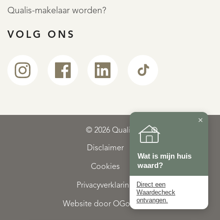
Qualis-makelaar worden?
This apartment is characterized by its large windows, high
VOLG ONS
ceilings, light and spacious rooms and three outdoor
spaces. On the first floor there is a spacious roof garden
(approx. 50 m2). It is equipped with planters connected to
an advanced automatic irrigation system, allowing you to
enjoy a green oasis all year round without any worries.
×
© 2026 Qualis
There are two balconies on the second floor: the front
Disclaimer
Wat is mijn huis
balcony overlooks the Prinsengracht and the balcony at
waard?
Cookies
the quiet rear offers a lovely covered outdoor seating area.
Direct een
Privacyverklaring
Waardecheck
ontvangen.
Website door OGonline
These floors have two separate toilets, a pantry and a fully