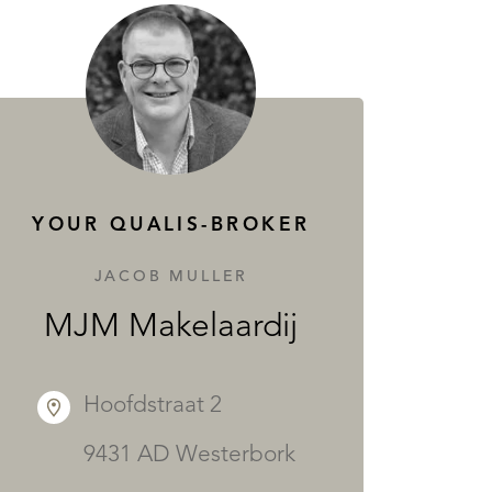
YOUR QUALIS-BROKER
JACOB MULLER
MJM Makelaardij
Hoofdstraat 2
9431 AD Westerbork