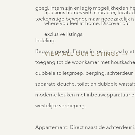
goed. Intern zijn er legio mogelijkheden 
Spacious homes with character, located
toekomstige bewoner, maar noodzakelijk is 
where you feel at home. Discover our
exclusive listings.
Indeling:
Begane grond : Entree in tochtportaal met
VIEW ALL OUR LISTINGS
toegang tot de woonkamer met houtkachel,
dubbele toiletgroep, berging, achterdeur,
separate douche, toilet en dubbele wastafel, en aansluit
moderne keuken met inbouwapparatuur en h
westelijke verdieping.
Appartement: Direct naast de achterdeur 