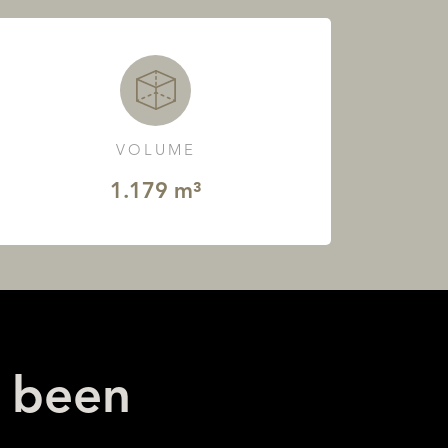
VOLUME
1.179 m³
y been