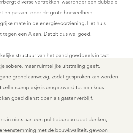
 herbergt diverse vertrekken, waaronder een dubbele
et en passant door de grote hoeveelheid
rijke mate in de energievoorziening. Het huis
WIJSTER
t tegen een A aan. Dat zit dus wel goed.
FDKADE
DRIJBERS
12
€
lijke structuur van het pand goeddeels in tact
00
895.000
je sobere, maar ruimtelijke uitstraling geeft.
K.K.
begane grond aanwezig, zodat gesproken kan worden
 cellencomplexje is omgetoverd tot een knus
kan goed dienst doen als gastenverblijf.
s in niets aan een politiebureau doet denken,
REGISTER
in overeenstemming met de bouwkwaliteit, gewoon