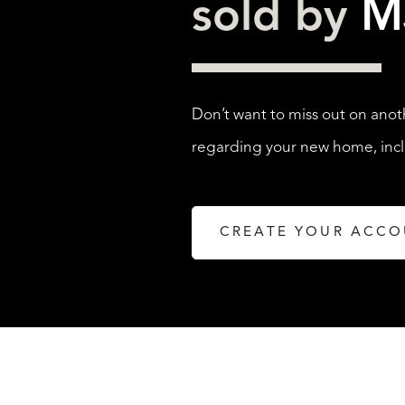
sold by
M
Don’t want to miss out on anot
regarding your new home, inclu
CREATE YOUR ACC