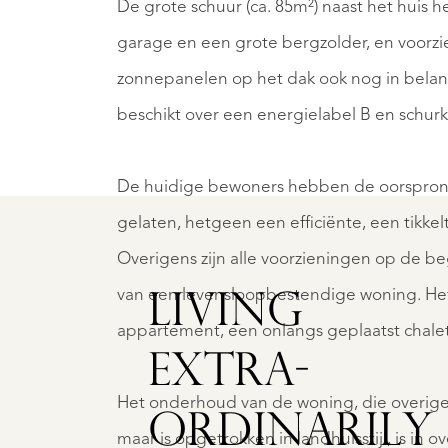
De grote schuur (ca. 85m²) naast het huis
garage en een grote bergzolder, en voorzi
zonnepanelen op het dak ook nog in belang
ESTERBORK
TER
E
APEL
beschikt over een energielabel B en schurk
OESTEN
HOO
0
7
€
De huidige bewoners hebben de oorspronke
.400.000
825.0
gelaten, hetgeen een efficiënte, een tikkelt
.K.
K.K.
Overigens zijn alle voorzieningen op de 
van een levensloopbestendige woning. Het
LIVING
appartement, een onlangs geplaatst chalet 
EXTRA­
Het onderhoud van de woning, die overigen
ORDINARILY
maar is opgetrokken in landhuisstijl, is 