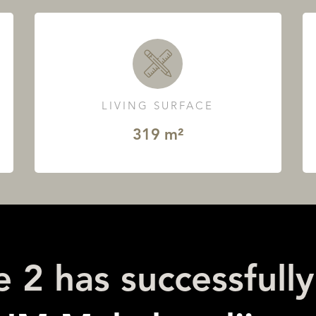
LIVING SURFACE
319 m²
 2 has successfull