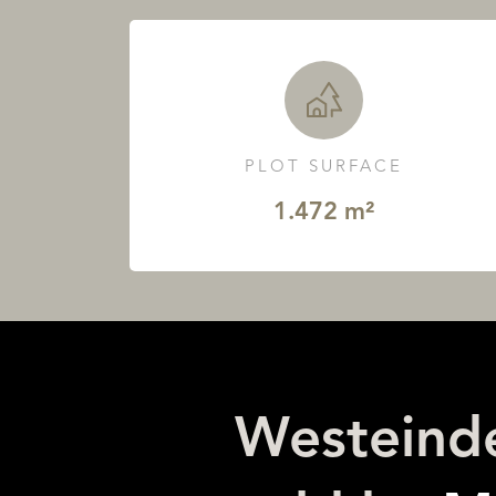
PLOT SURFACE
1.472 m²
Westeinde