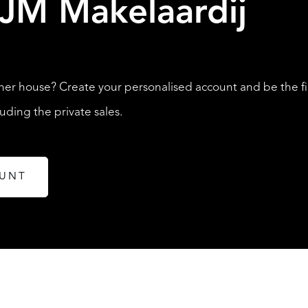
JM Makelaardij
LISTINGS
her house? Create your personalised account and be the fi
ding the private sales.
OUNT
ABOUT QUALIS