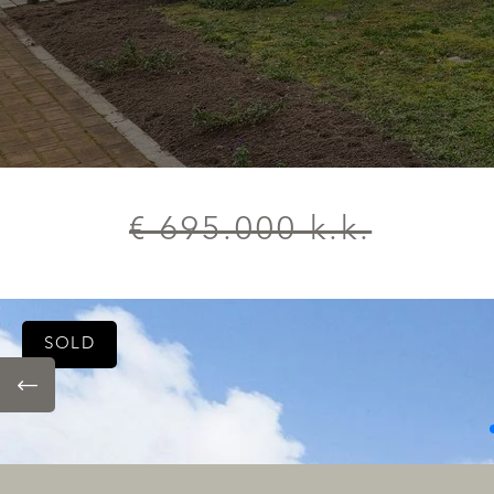
€ 695.000 k.k.
SOLD