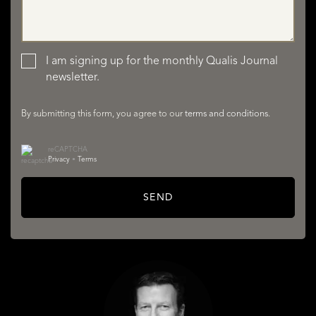
I am signing up for the monthly Qualis Journal
newsletter.
SERVICES
By submitting this form, you agree to our
terms and conditions
.
reCAPTCHA
Privacy
•
Terms
SEND
ABOUT QUALIS