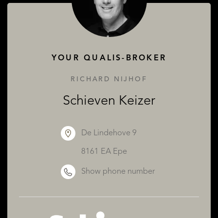
YOUR QUALIS-BROKER
RICHARD NIJHOF
Schieven Keizer
De Lindehove 9
8161 EA Epe
Show phone number