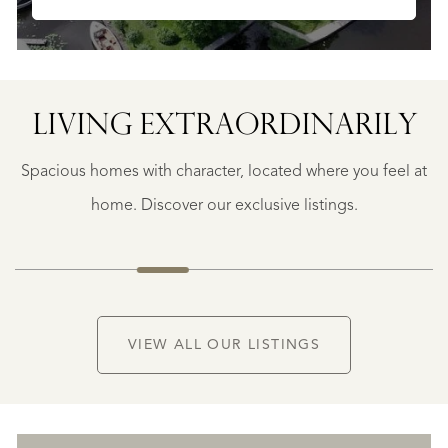
TER
VAASSEN
HOFSEMOLENWEG
LIVING EXTRA­ORDINARILY
12
€
Spacious homes with character, located where you feel at
1.250.000
K.K.
home. Discover our exclusive listings.
VIEW ALL OUR LISTINGS