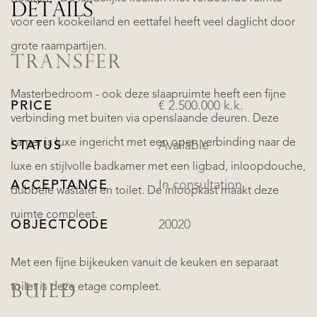
DETAILS
voor een kookeiland en eettafel heeft veel daglicht door
grote raampartijen.
TRANSFER
Masterbedroom - ook deze slaapruimte heeft een fijne
PRICE
€ 2.500.000 k.k.
verbinding met buiten via openslaande deuren. Deze
kamer is luxe ingericht met een open verbinding naar de
STATUS
Available
luxe en stijlvolle badkamer met een ligbad, inloopdouche,
ACCEPTANCE
In consultation
dubbele wastafel en toilet. De inloopkast maakt deze
ruimte compleet.
OBJECTCODE
20020
Met een fijne bijkeuken vanuit de keuken en separaat
toilet is deze etage compleet.
BUILD