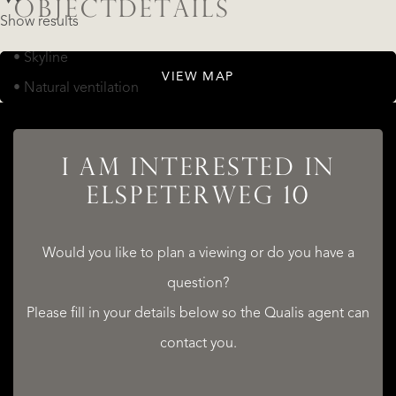
OBJECTDETAILS
Show results
• Skyline
VIEW MAP
• Natural ventilation
• Smoke duct
• Solar panel
I AM INTERESTED IN
ELSPETERWEG 10
LOCATION
Would you like to plan a viewing or do you have a
Elspeterweg 10, 8171 ET Vaassen
question?
• Near edge of forest
Please fill in your details below so the Qualis agent can
• Near quiet road
contact you.
• Sheltered location
• In forest area