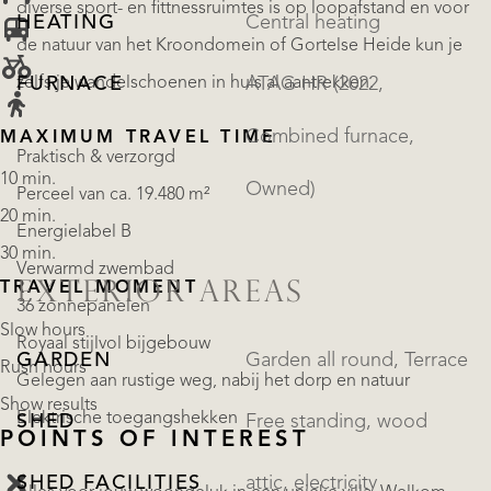
diverse sport- en fittnessruimtes is op loopafstand en voor
HEATING
Central heating
de natuur van het Kroondomein of Gortelse Heide kun je
zelfs je wandelschoenen in huis al aantrekken.
FURNACE
ATAG HR (2022,
Combined furnace,
MAXIMUM TRAVEL TIME
Praktisch & verzorgd
10 min.
Owned)
Perceel van ca. 19.480 m²
20 min.
Energielabel B
30 min.
Verwarmd zwembad
EXTERIOR AREAS
TRAVEL MOMENT
36 zonnepanelen
Slow hours
Royaal stijlvol bijgebouw
GARDEN
Garden all round, Terrace
Rush hours
Gelegen aan rustige weg, nabij het dorp en natuur
Show results
Elektrische toegangshekken
SHED
Free standing, wood
POINTS OF INTEREST
SHED FACILITIES
attic, electricity