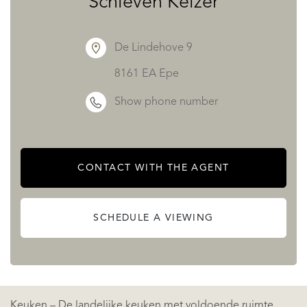
Schieven Keizer
thuis. Deze hall is de verbinding naar alle ruimtes op de
begane grond:
De Lindehove 9
Living & eetkamer – De riante en speelse woonkamer met
8161 EA Epe
eetkamer is warm en sfeervol met een geweldige
Show phone number
verbinding met de tuin en buiten. De woonkamer met
haardpartij en balkenplafond geeft via openslaande
deuren verbinding met het terras en zicht op de tuin en
CONTACT WITH THE AGENT
het zwembad. De open verbinding met de eetkamer en tv-
hoek zorgt voor een mooie aansluiting, maar ook een
SCHEDULE A VIEWING
besloten gevoel. huis, waar je samenkomt met familie en
vrienden.
Keuken – De landelijke keuken met voldoende ruimte