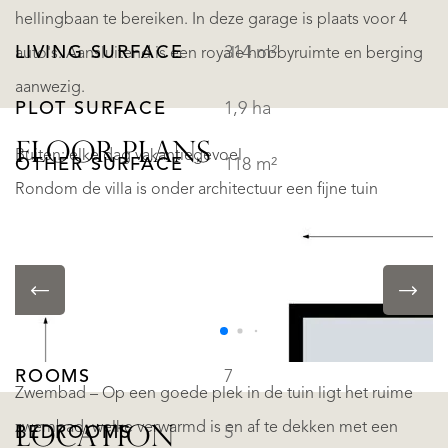
hellingbaan te bereiken. In deze garage is plaats voor 4
LIVING SURFACE
314 m²
auto's. Aansluitend is een royale hobbyruimte en berging
aanwezig.
PLOT SURFACE
1,9 ha
FLOOR PLANS
Buiten: elke dag vakantiegevoel
OTHER SURFACE
118 m²
Rondom de villa is onder architectuur een fijne tuin
VOLUME
1.484 m³
aangelegd waar privacy gewaarborgd is. Een groot deel
van de bijna 2 hectare is bos, maar ook een royaal gazon
en de ruimte rond het (af te dekken) zwembad geeft het
LAYOUT
gevoel van vakantie in de bossen.
ROOMS
7
Zwembad – Op een goede plek in de tuin ligt het ruime
zwembad, welke verwarmd is en af te dekken met een
BEDROOMS
5
LOCATION