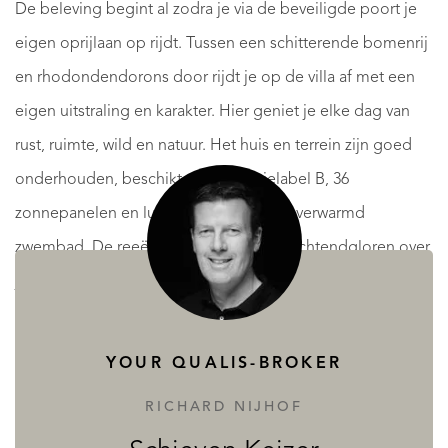
De beleving begint al zodra je via de beveiligde poort je
eigen oprijlaan op rijdt. Tussen een schitterende bomenrij
en rhodondendorons door rijdt je op de villa af met een
eigen uitstraling en karakter. Hier geniet je elke dag van
rust, ruimte, wild en natuur. Het huis en terrein zijn goed
onderhouden, beschikt over energielabel B, 36
zonnepanelen en luxe extra’s zoals een verwarmd
zwembad. De reeën lopen hier bij het ochtendgloren over
je eigen terrein — dit is de Veluwe op z’n mooist.
Binnen: sfeer en comfort in fijne harmonie, een groot huis,
YOUR QUALIS-BROKER
waar je niet verdrinkt in de ruimte
RICHARD NIJHOF
Stap binnen in de hall met fraaie trappartij en je voelt je