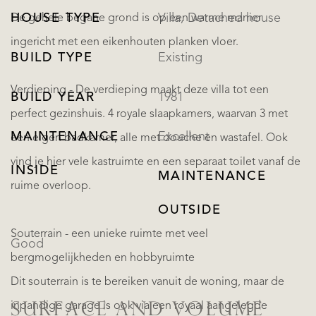
HOUSE TYPE
Villa, Detached house
De gehele begane grond is op een warme manier
ingericht met een eikenhouten planken vloer.
BUILD TYPE
Existing
Verdieping - De verdieping maakt deze villa tot een
BUILD YEAR
1981
perfect gezinshuis. 4 royale slaapkamers, waarvan 3 met
MAINTENANCE
Excellent
een eigen badkamer, alle met douche en wastafel. Ook
vind je hier vele kastruimte en een separaat toilet vanaf de
INSIDE
MAINTENANCE
ruime overloop.
OUTSIDE
Souterrain - een unieke ruimte met veel
Good
bergmogelijkheden en hobbyruimte
Dit souterrain is te bereiken vanuit de woning, maar de
inpandige garage is ook via een royaal aangelegde
SURFACE AND VOLUME