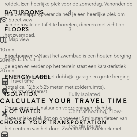
roldek. Een heerlijke plek voor de zomerdag. Vanonder de
BATHROOMS
4
vrije overkapping/veranda heb je een heerlijke plek om
Street view
aan de royale eettafel te borrelen, dineren met zicht op
FLOORS
3
het zwembad.
Map view
10 min
Bijgebouwen – Naast het zwembad is een houten berging
ENERGY
20 min
gelegen en verder op het terrein staat een karakteristiek
30 min
houten bijgebouw met dubbele garage en grote berging
ENERGY LABEL
B
Travel time
(totaal ca. 12.5 x 5.25 meter, met zolderruimte).
Points of interest
ISOLATION
Fully isolated
CALCULATE YOUR TRAVEL TIME
Omgeving: rust, natuur en voorzieningen dichtbij
HOT WATER
Central heating, Flow-
Deze unieke plek ligt op ongeveer 5 minuten fietsen van
CHOOSE YOUR TRANSPORTATION
trough boiler
het centrum van het dorp. Zwembad de Koekoek met