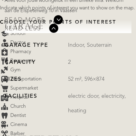
Alles voor jouw woongeluk in een unieke villa. Welkom
Indicate which points of interest you want to show on the map.
aan de Elspeterweg 10 in Vaassen
READ MORE
CHOOSE YOUR POINTS OF INTEREST
GARAGE
READ LESS
School
Doctor
GARAGE TYPE
Indoor, Souterrain
Pharmacy
Restaurant
CAPACITY
2
Gym
SIZES
52 m², 596×874
Transportation
Supermarket
FACILITIES
electric door, electricity,
Hospital
Church
heating
Dentist
Cinema
Barber