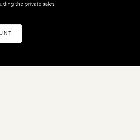
ding the private sales.
LISTINGS
OUNT
ROCKANJE
WEG
DWARSWEG
14
€
1.175.000
K.K.
ABOUT QUALIS
NEW