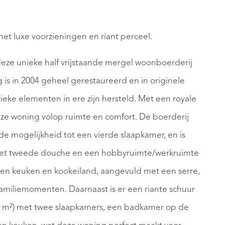
met luxe voorzieningen en riant perceel.
eze unieke half vrijstaande mergel woonboerderij
 is in 2004 geheel gerestaureerd en in originele
tieke elementen in ere zijn hersteld. Met een royale
ze woning volop ruimte en comfort. De boerderij
de mogelijkheid tot een vierde slaapkamer, en is
a met tweede douche en een hobbyruimte/werkruimte
en keuken en kookeiland, aangevuld met een serre,
amiliemomenten. Daarnaast is er een riante schuur
8 m²) met twee slaapkamers, een badkamer op de
REGISTER