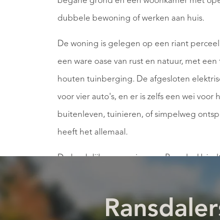
begane grond en een woonkamer met open
dubbele bewoning of werken aan huis.
De woning is gelegen op een riant perceel
een ware oase van rust en natuur, met een t
houten tuinberging. De afgesloten elektri
voor vier auto's, en er is zelfs een wei voo
buitenleven, tuinieren, of simpelweg ont
heeft het allemaal.
De landelijke omgeving van Ransdaal biedt
Het charmante dorp ligt in de gemeente V
heuvels. Voorzieningen zoals winkels, superm
Ransdaler
gemakkelijk te bereiken in de nabijgelege