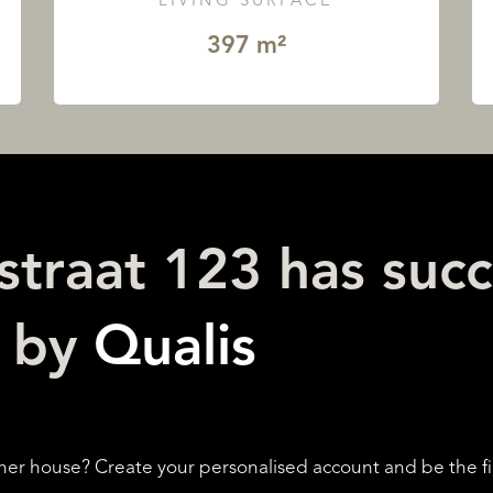
LIVING SURFACE
397 m²
straat 123 has succ
d by
Qualis
her house? Create your personalised account and be the fi