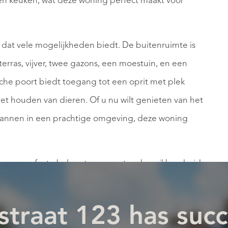
 keuken, wat deze woning perfect maakt voor
 dat vele mogelijkheden biedt. De buitenruimte is
erras, vijver, twee gazons, een moestuin, en een
sche poort biedt toegang tot een oprit met plek
r het houden van dieren. Of u nu wilt genieten van het
spannen in een prachtige omgeving, deze woning
 een perfecte balans tussen rust en bereikbaarheid.
oerendaal, te midden van de prachtige Limburgse
arkten, scholen en sportfaciliteiten zijn
straat 123 has succ
n dorpen Klimmen en Voerendaal. Het treinstation