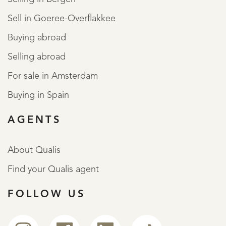
nagenoeg alleen bestemmingsverkeer komt.
Sell in Goeree-Overflakkee
Voldoende parkeergelegenheid in de straat, én 2 auto's
Buying abroad
op de oprit mogelijk.
Selling abroad
In de wijk zijn er tevens voldoende elektrische laadpalen
For sale in Amsterdam
aanwezig.
Buying in Spain
READ MORE
READ LESS
AGENTS
About Qualis
Find your Qualis agent
FOLLOW US