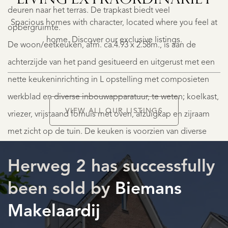
LIVING EXTRA­ORDINARILY
deuren naar het terras. De trapkast biedt veel
€
Spacious homes with character, located where you feel at
1.250.000
opbergruimte.
K.K.
home. Discover our exclusive listings.
De woon/eetkeuken, afm. ca.4.93 x 2.58m., is aan de
achterzijde van het pand gesitueerd en uitgerust met een
nette keukeninrichting in L opstelling met composieten
werkblad en diverse inbouwapparatuur, te weten; koelkast,
VIEW ALL OUR LISTINGS
vriezer, vrijstaand fornuis met oven, afzuigkap en zijraam
LISTINGS
met zicht op de tuin. De keuken is voorzien van diverse
grote lades en boven/ onderkastjes. Middels de loopdeur
Herweg 2 has successfully
is de achtertuin te bereiken.
been sold by
Biemans
1e Verdieping:
Makelaardij
Overloop welke toegang geeft tot de 3 slaapkamers, 1