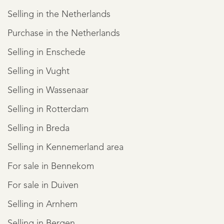
royale oprit geeft ruimte aan twee auto's.
Selling in the Netherlands
De tuin is rondom de woning gelegen, geheel omsloten
Purchase in the Netherlands
en uitgerust met een zonneterras, grasveld, en achterom.
Selling in Enschede
Door de ligging rondom de woning geniet men vrijwel de
gehele dag van de zon.
Selling in Vught
Selling in Wassenaar
Ligging:
Selling in Rotterdam
In kindvriendelijke omgeving gelegen woonhuis in de
Selling in Breda
populaire wijk "de Contreie". De wijk ligt gunstig ten
Selling in Kennemerland area
opzichte van de bossen "de Vrachelse Heide",
For sale in Bennekom
REGISTER
sportaccommodaties, scholen, winkels en uitvalswegen.
For sale in Duiven
Ook het centrum van Oosterhout is op fietsafstand
Selling in Arnhem
aanwezig.
"De Contreie" is een echte woonwijk waardoor hier
Selling in Bergen