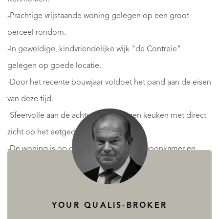
-Prachtige vrijstaande woning gelegen op een groot
perceel rondom.
-In geweldige, kindvriendelijke wijk "de Contreie"
gelegen op goede locatie.
-Door het recente bouwjaar voldoet het pand aan de eisen
van deze tijd.
-Sfeervolle aan de achterzijde gelegen keuken met direct
zicht op het eetgedeelte.
-De woning is op diverse plaatsen, o.a. woonkamer en
slaapkamers voorzien van airco.
-Tegelvloer op de begane grond met vloerverwarming.
-Woonkamer welke aan de achterzijde is voorzien van
YOUR QUALIS-BROKER
openslaande tuindeuren.