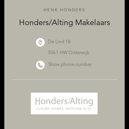
HENK HONDERS
Honders/Alting Makelaars
De Lind 18
5061 HW Oisterwijk
Show phone number