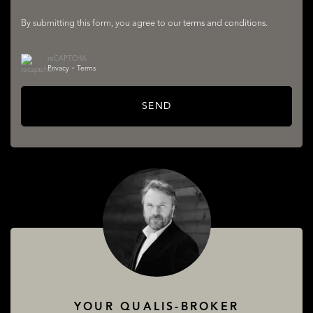
By submitting this form, you agree to our
terms and conditions
.
reCAPTCHA
Privacy
•
Terms
SEND
ABOUT QUALIS
YOUR QUALIS-BROKER