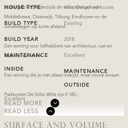
HOUSE TYPE
Villa, Detached house
buitengebied, anderzijds de voorzieningen van
Middelbeers, Oisterwijk, Tilburg, Eindhoven en de
BUILD TYPE
Existing
uitvalswegen op korte afstand.
BUILD YEAR
2018
Een woning voor liefhebbers van architectuur, rust en
MAINTENANCE
Excellent
kwaliteit van leven.
INSIDE
MAINTENANCE
Een woning die je niet alleen bekijkt, maar vooral ervaart.
OUTSIDE
Parkkosten De Stille Wille zijn € 185,-
Excellent
READ MORE
READ LESS
SURFACE AND VOLUME