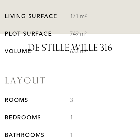
LIVING SURFACE
171 m²
PLOT SURFACE
749 m²
DE STILLE WILLE 316
VOLUME
633 m³
LAYOUT
ROOMS
3
BEDROOMS
1
BATHROOMS
1