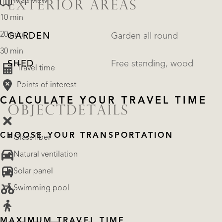
Map view
EXTERIOR AREAS
10 min
20 min
GARDEN
Garden all round
30 min
SHED
Free standing, wood
Travel time
Points of interest
CALCULATE YOUR TRAVEL TIME
OBJECTDETAILS
CHOOSE YOUR TRANSPORTATION
• Glass fiber
• Natural ventilation
• Solar panel
• Swimming pool
MAXIMUM TRAVEL TIME