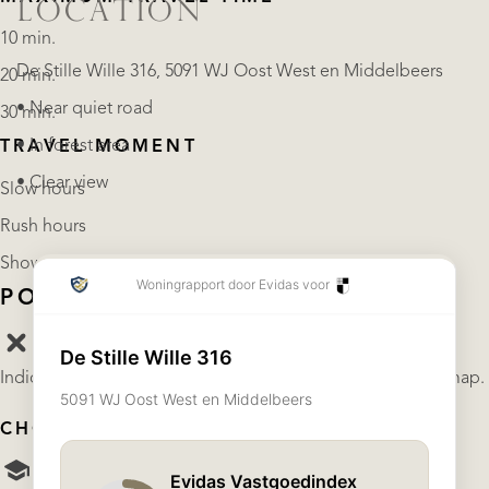
LOCATION
10 min.
De Stille Wille 316, 5091 WJ Oost West en Middelbeers
20 min.
• Near quiet road
30 min.
• In forest area
TRAVEL MOMENT
• Clear view
Slow hours
Rush hours
Show results
POINTS OF INTEREST
Indicate which points of interest you want to show on the map.
CHOOSE YOUR POINTS OF INTEREST
School