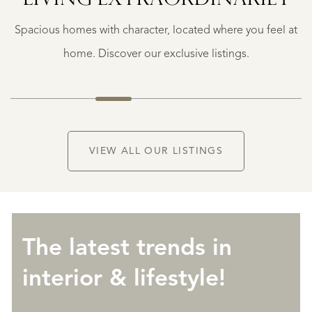
LIVING EXTRA­ORDINARILY
€
Spacious homes with character, located where you feel at
1.950.000
K.K.
home. Discover our exclusive listings.
VIEW ALL OUR LISTINGS
The latest trends in
interior & lifestyle!