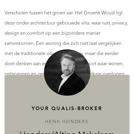
Verscholen tussen het groen van Het Groene Woud ligt
deze onder architectuur gebouwde villa, waar rust, privacy,
design en comfort op een bijzondere manier
samenkomen. Een woning die zich niet laat vergelijken
met de traditionele villa of bungalow, maar die eerder
doet denken aan een eigentijds privéresort waar wonen,
ontspannen en genieten moeiteloos in elkaar overlopen.
Direct bij binnenkomst valt de hoogwaardige afwerking
op. Grote glaspartijen, fraaie zichtlijnen, warme materialen
YOUR QUALIS-BROKER
en een uitgekiende combinatie van hout, natuursteen,
HENK HONDERS
beton en staal zorgen voor een eigentijdse uitstraling die