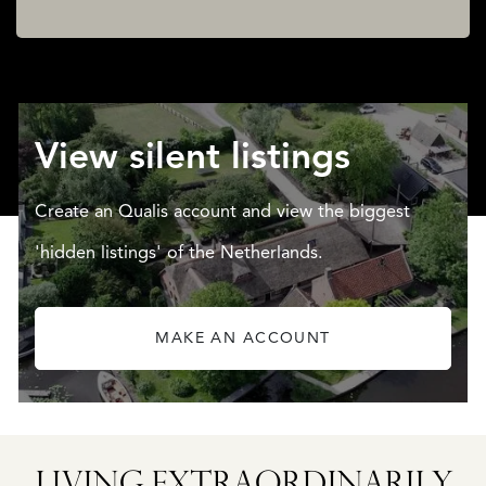
View silent listings
Create an Qualis account and view the biggest
'hidden listings' of the Netherlands.
MAKE AN ACCOUNT
OISTERWIJK
BURGEMEESTER
K
FUNKLAAN
8