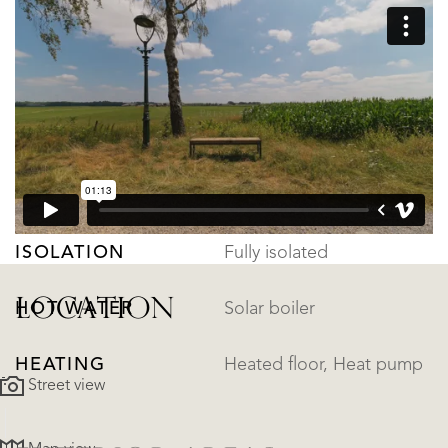
FLOORS
2
ENERGY
ENERGY LABEL
A+++
ISOLATION
Fully isolated
LOCATION
HOT WATER
Solar boiler
HEATING
Heated floor, Heat pump
Street view