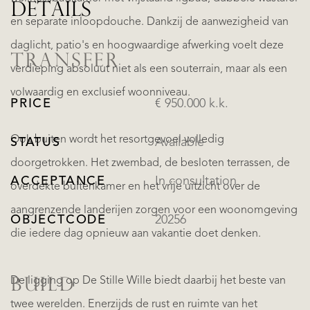
DETAILS
en separate inloopdouche. Dankzij de aanwezigheid van
daglicht, patio's en hoogwaardige afwerking voelt deze
TRANSFER
verdieping absoluut niet als een souterrain, maar als een
volwaardig en exclusief woonniveau.
PRICE
€ 950.000 k.k.
Ook buiten wordt het resortgevoel volledig
STATUS
Available
doorgetrokken. Het zwembad, de besloten terrassen, de
ACCEPTANCE
In consultation
overdekte buitenkamer en het vrije uitzicht over de
aangrenzende landerijen zorgen voor een woonomgeving
OBJECTCODE
20256
die iedere dag opnieuw aan vakantie doet denken.
De ligging op De Stille Wille biedt daarbij het beste van
BUILD
twee werelden. Enerzijds de rust en ruimte van het