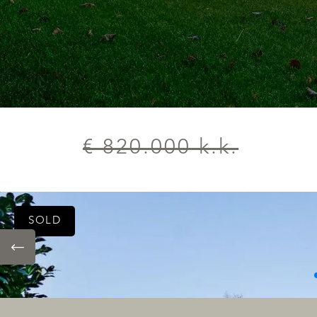
€ 820.000 k.k.
SOLD