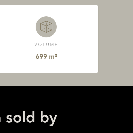
VOLUME
699 m³
n sold by