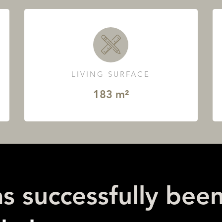
LIVING SURFACE
183 m²
as successfully bee