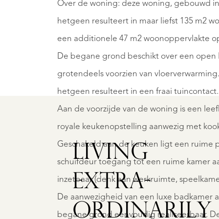
Over de woning: deze woning, gebouwd in 
hetgeen resulteert in maar liefst 135 m2 
een additionele 47 m2 woonoppervlakte op
ERT
MAARHE
De begane grond beschikt over een open lay
ROTESTEEG
VALKE
4
grotendeels voorzien van vloerverwarming.
€
hetgeen resulteert in een fraai tuincontact.
100.000
839.00
Aan de voorzijde van de woning is een lee
K.
K.K.
royale keukenopstelling aanwezig met kook
Geschakeld aan de keuken ligt een ruime p
LIVING
schuifdeur toegang tot een ruime kamer aa
EXTRA­
inzetbaar (denk aan werkruimte, speelkame
De aanwezigheid van een luxe badkamer a
ORDINARILY
begane grond eenvoudig realiseerbaar. D