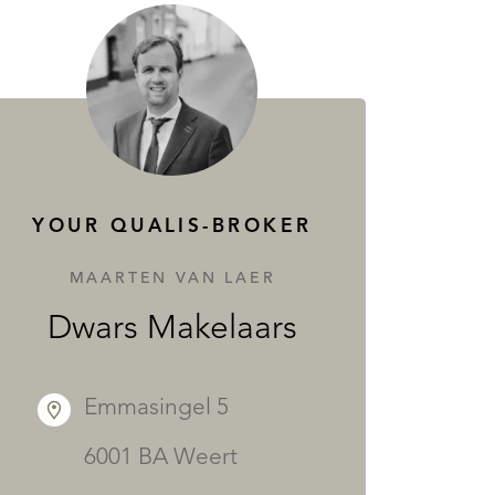
YOUR QUALIS-BROKER
MAARTEN VAN LAER
Dwars Makelaars
Emmasingel 5
6001 BA Weert