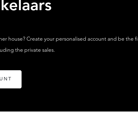
kelaars
LISTINGS
her house? Create your personalised account and be the fi
ding the private sales.
OUNT
ABOUT QUALIS