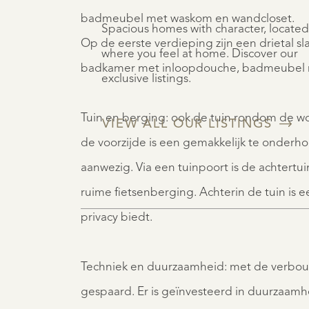
badmeubel met waskom en wandcloset.
Spacious homes with character, located
Op de eerste verdieping zijn een drietal 
where you feel at home. Discover our
badkamer met inloopdouche, badmeubel 
exclusive listings.
Tuin en berging: ook de tuin rondom de w
VIEW ALL OUR LISTINGS
de voorzijde is een gemakkelijk te onderh
aanwezig. Via een tuinpoort is de achtertuin
ruime fietsenberging. Achterin de tuin is 
privacy biedt.
Techniek en duurzaamheid: met de verbou
gespaard. Er is geïnvesteerd in duurzaamhei