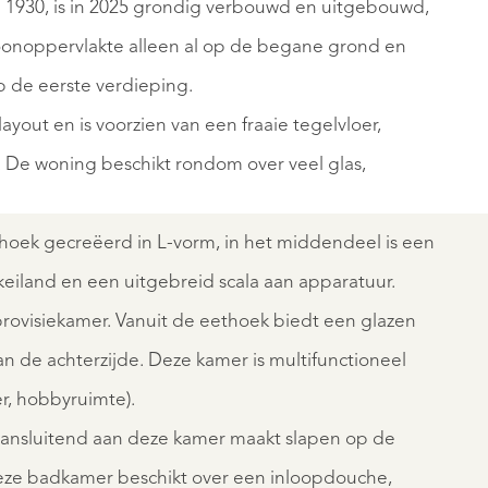
1930, is in 2025 grondig verbouwd en uitgebouwd,
woonoppervlakte alleen al op de begane grond en
 de eerste verdieping.
EZE
MEIJEL
out en is voorzien van een fraaie tegelvloer,
NLAAN
DONKERPE
17
 De woning beschikt rondom over veel glas,
€
0
650.000
fhoek gecreëerd in L-vorm, in het middendeel is een
K.K.
eiland en een uitgebreid scala aan apparatuur.
rovisiekamer. Vanuit de eethoek biedt een glazen
n de achterzijde. Deze kamer is multifunctioneel
r, hobbyruimte).
ansluitend aan deze kamer maakt slapen op de
REGISTER
eze badkamer beschikt over een inloopdouche,