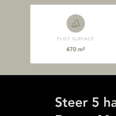
PLOT SURFACE
470 m²
Steer 5 h