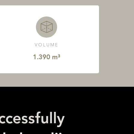
VOLUME
1.390 m³
cessfully