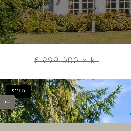
€ 999.000 k.k.
SOLD