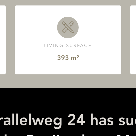
LIVING SURFACE
393 m²
allelweg 24 has suc