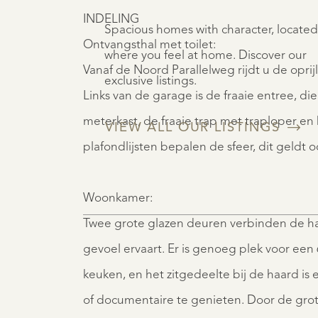
INDELING
Spacious homes with character, located
Ontvangsthal met toilet:
where you feel at home. Discover our
Vanaf de Noord Parallelweg rijdt u de oprijl
exclusive listings.
Links van de garage is de fraaie entree, di
meterkast, de fraaie trap met traploper en 
VIEW ALL OUR LISTINGS
plafondlijsten bepalen de sfeer, dit geldt 
Woonkamer:
Twee grote glazen deuren verbinden de hal
gevoel ervaart. Er is genoeg plek voor een
keuken, en het zitgedeelte bij de haard i
of documentaire te genieten. Door de grote