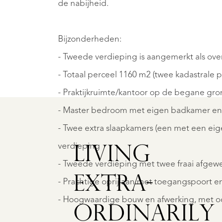
de nabijheid.
Bijzonderheden:
ELMOND
HELMO
- Tweede verdieping is aangemerkt als over
IERLOSEWEG
KEIZ
28
12
- Totaal perceel 1160 m2 (twee kadastrale
€
- Praktijkruimte/kantoor op de begane gro
95.000
1.275.
- Master bedroom met eigen badkamer en w
.K.
K.K.
- Twee extra slaapkamers (een met een ei
verdieping
LIVING
- Tweede verdieping met twee fraai afgewe
EXTRA­
- Prachtige oprijlaan met toegangspoort en
- Hoogwaardige bouw en afwerking, met oo
ORDINARILY