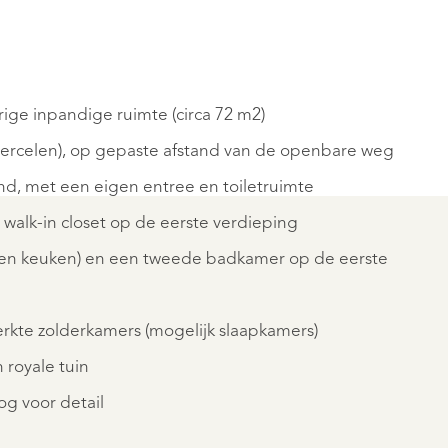
ND
HELMOND
ige inpandige ruimte (circa 72 m2)
ERLAAN
TIVOLI
8
 percelen), op gepaste afstand van de openbare weg
€
nd, met een eigen entree en toiletruimte
000
1.195.000
alk-in closet op de eerste verdieping
K.K.
gen keuken) en een tweede badkamer op de eerste
rkte zolderkamers (mogelijk slaapkamers)
 royale tuin
g voor detail
REGISTER