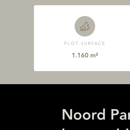
PLOT SURFACE
1.160 m²
Noord Par