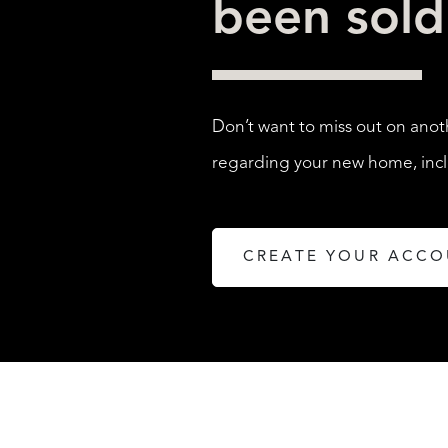
been sol
Don’t want to miss out on anot
regarding your new home, inclu
CREATE YOUR ACC