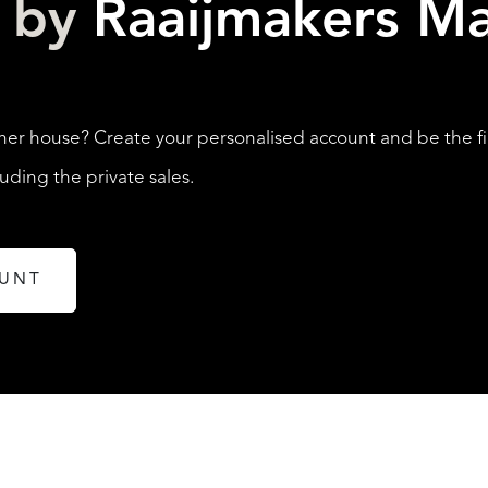
d by
Raaijmakers Ma
LISTINGS
her house? Create your personalised account and be the fi
ding the private sales.
OUNT
ABOUT QUALIS