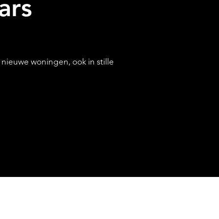
ars
DIENSTEN
ieuwe woningen, ook in stille