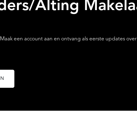
ers/Alting Makela
AANBOD
ak een account aan en ontvang als eerste updates over n
EN
OVER QUALIS