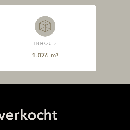
INHOUD
1.076 m³
 verkocht