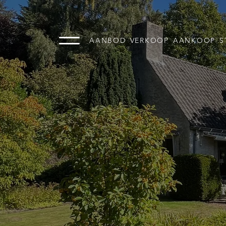
AANBOD
VERKOOP
AANKOOP
S