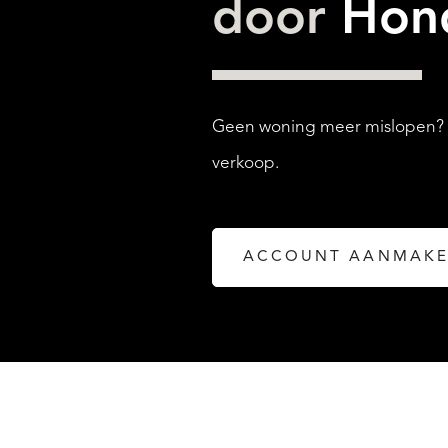
door
Hond
Geen woning meer mislopen? Ma
verkoop.
ACCOUNT AANMAK