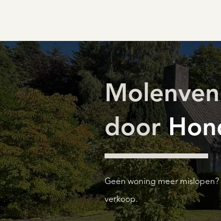
Molenvenl
door
Hond
Geen woning meer mislopen? Ma
verkoop.