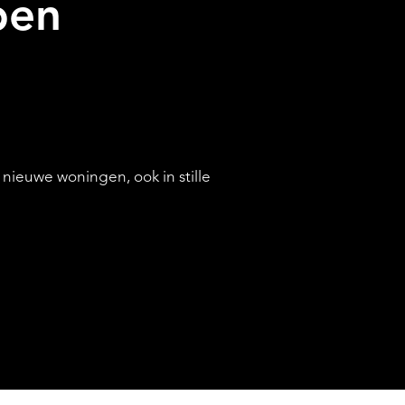
ben
DIENSTEN
ieuwe woningen, ook in stille