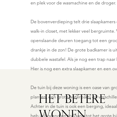
en plek voor de wasmachine en de droger.
De bovenverdieping telt drie slaapkamers 
walk-in closet, met lekker veel bergruimte
openslaande deuren toegang tot een groot 
DEN
SCHAIJ
drankje in de zon! De grote badkamer is ui
ENGSTHEUVELWEG
SPIL
2
dubbele wastafel. Als je nog een trap naar
€
Hier is nog een extra slaapkamer en een o
275.000
930.00
K.
K.K.
De tuin bij deze woning is een oase van gr
HET BETERE
planten, een grote waterpartij en verschille
Achter in de tuin is ook een berging, ideaa
WONEN.
heb je bovendien toegang tot het grote b