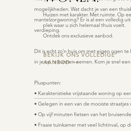
mogelijkheden. Wat dacht je van een thuisk
Huizen met karakter. Met ruimte. Op e
mantelzorgwoning? Er is al een volledig u
plek waar u zich helemaal thuis voelt.
verdieping.
Ontdek ons exclusieve aanbod.
Dit is echt zo’n huis om met eigen ogen 
BEKIJK ONS VOLLEDIGE
in je op te kunnen nemen. Kom je snel een
AANBOD
Pluspunten:
• Karakteristieke vrijstaande woning op ee
• Gelegen in een van de mooiste straatjes v
• Op vijf minuten fietsen van het bruisen
• Fraaie tuinkamer met veel lichtinval, op d