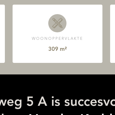
WOONOPPERVLAKTE
309 m²
eg 5 A is succesvo