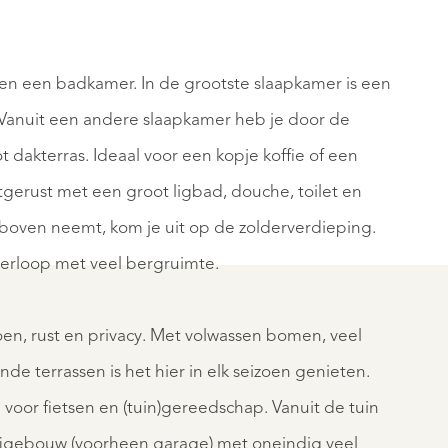
en een badkamer. In de grootste slaapkamer is een
. Vanuit een andere slaapkamer heb je door de
dakterras. Ideaal voor een kopje koffie of een
K
UDEN
tgerust met een groot ligbad, douche, toilet en
SPIRAAL
6
 boven neemt, kom je uit op de zolderverdieping.
€
verloop met veel bergruimte.
0
1.150.000
K.K.
oen, rust en privacy. Met volwassen bomen, veel
nde terrassen is het hier in elk seizoen genieten.
l voor fietsen en (tuin)gereedschap. Vanuit de tuin
REGISTREER
ijgebouw (voorheen garage) met oneindig veel