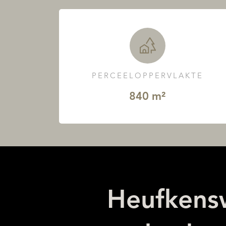
PERCEELOPPERVLAKTE
840 m²
Heufkensw