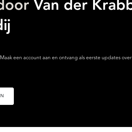
 door
Van der Krab
AANBOD
ij
ak een account aan en ontvang als eerste updates over n
OVER QUALIS
EN