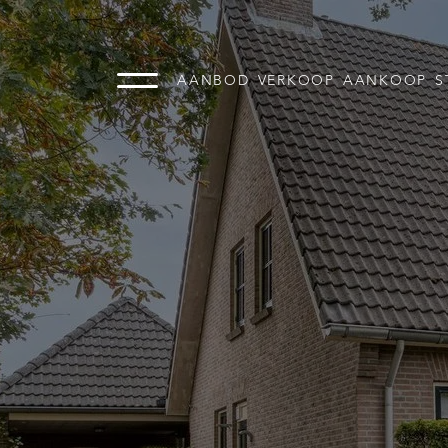
AANBOD
VERKOOP
AANKOOP
S