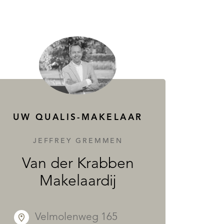
UW QUALIS-MAKELAAR
JEFFREY GREMMEN
Van der Krabben
Makelaardij
Velmolenweg 165