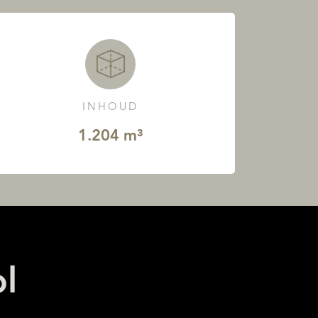
INHOUD
1.204 m³
l