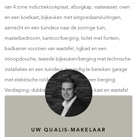
van 4 zone inductiekookplaat, afzuigkap, vaatwasser, oven
en een koelkast, bijkeuken met witgoedaansluitingen,
aanrecht en een tuindeur naar de zonnige tuin,
masterbedroom, kantoor/berging, toilet met fontein,
badkamer voorzien van wastafel, ligbad en een
inloopdouche, tweede bijkeuken/berging met technische
installaties en een tuindeur. Inpandig te bereiken garage
met elektrische roldeur, werkplaats en een berging.
Verdieping: dubbele overloop met vaste kast en wastafel
en 3 slaapkamers waar er 4 van te maken zijn, allen
voorzien van knieschotten.
Zolder: middels een vlizotrap bereikbare bergzolder.
UW QUALIS-MAKELAAR