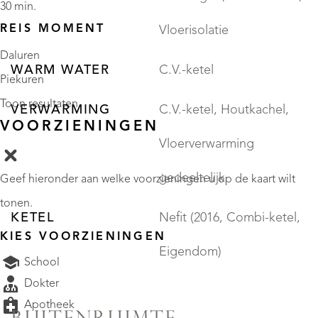
30 min.
REIS MOMENT
Vloerisolatie
Daluren
WARM WATER
C.V.-ketel
Piekuren
Toon resultaten
VERWARMING
C.V.-ketel, Houtkachel,
VOORZIENINGEN
Vloerverwarming
gedeeltelijk
Geef hieronder aan welke voorzieningen u op de kaart wilt
tonen.
KETEL
Nefit (2016, Combi-ketel,
KIES VOORZIENINGEN
Eigendom)
School
Dokter
Apotheek