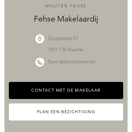
Het schilderwerk aan de woning is in 2025 nog uitgevoerd
WOUTER FEHSE
en verkeert daardoor in een nette staat van onderhoud.
Fehse Makelaardij
Daarnaast zijn de omlijsting van de regengoot en
windveren uitgevoerd in kunststof, wat zorgt voor een
Dorpsstraat 51
duurzame en onderhoudsarme afwerking.
7971 CR Havelte
Toon telefoonnummer
Buiten ervaar je de vrijheid van het buitengebied: vogels in
de ochtend, vergezichten over licht glooiende akkers en
volop mogelijkheden om te wandelen en fietsen in de
CONTACT MET DE MAKELAAR
nabijgelegen natuur, waaronder de bossen rond
Landgoed De Eese. Hier woon je met de seizoenen, met
PLAN EEN BEZICHTIGING
ruimte voor tuinieren, dieren, ontspanning en een leven
dat meer in verbinding staat met de natuur.