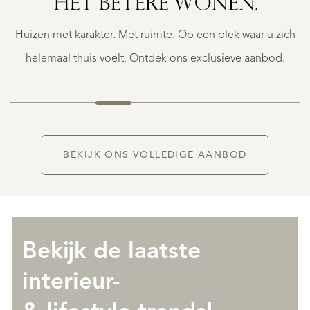
HET BETERE WONEN.
4
€
Huizen met karakter. Met ruimte. Op een plek waar u zich
925.000
K.K.
helemaal thuis voelt. Ontdek ons exclusieve aanbod.
BEKIJK ONS VOLLEDIGE AANBOD
Bekijk de laatste
interieur-