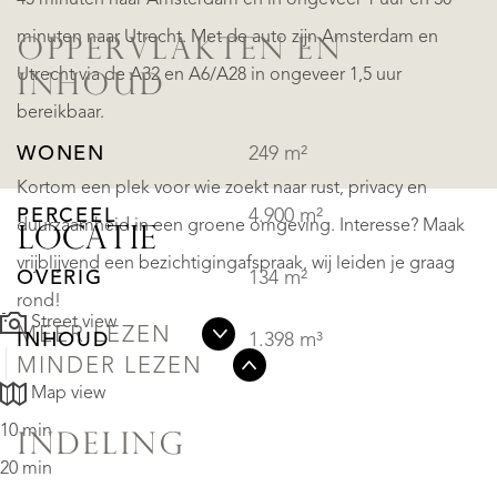
45 minuten naar Amsterdam en in ongeveer 1 uur en 30
minuten naar Utrecht. Met de auto zijn Amsterdam en
OPPERVLAKTEN EN
Utrecht via de A32 en A6/A28 in ongeveer 1,5 uur
INHOUD
bereikbaar.
WONEN
249 m²
Kortom een plek voor wie zoekt naar rust, privacy en
PERCEEL
4.900 m²
duurzaamheid in een groene omgeving. Interesse? Maak
LOCATIE
vrijblijvend een bezichtigingafspraak, wij leiden je graag
OVERIG
134 m²
rond!
Street view
MEER LEZEN
INHOUD
1.398 m³
MINDER LEZEN
Map view
10 min
INDELING
20 min