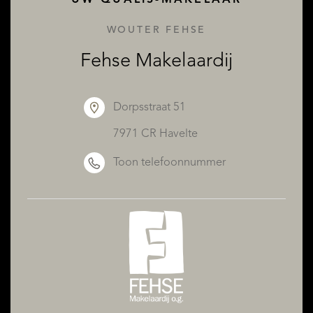
WOUTER FEHSE
Fehse Makelaardij
Dorpsstraat 51
7971 CR Havelte
Toon telefoonnummer