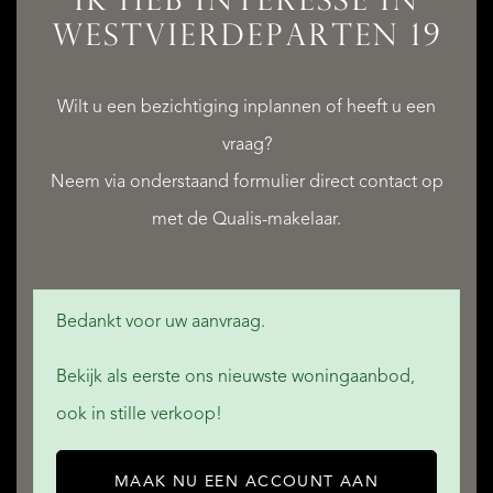
IK HEB INTERESSE IN
WESTVIERDEPARTEN 19
AFMETINGEN
27 m², 553×480
VOORZIENINGEN
Met elektrische deur,
Wilt u een bezichtiging inplannen of heeft u een
vraag?
Voorzien van elektra
Neem via onderstaand formulier direct contact op
met de Qualis-makelaar.
OBJECTKENMERKEN
• Dakraam
Bedankt voor uw aanvraag.
• Glasvezel kabel
Bekijk als eerste ons nieuwste woningaanbod,
• Mechanische ventilatie
ook in stille verkoop!
• Rookkanaal
• Zonnepanelen
MAAK NU EEN ACCOUNT AAN