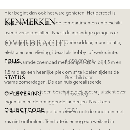
Hier begint dan ook het ware genieten. Het perceel is
KENMERKEN
opgedeeld in verschillende compartimenten en beschikt
over diverse opstallen. Naast de inpandige garage is er
OVERDRACHT
een bijgebouw voorzien van overheaddeur, muurisolatie,
elektra en een vliering, ideaal als hobby- of werkruimte.
PRIJS
€ 850.000 k.k.
Het verwarmde zwembad met pomp is 8,5 m bij 4,5 m en
1,5 m diep een heerlijke plek om af te koelen tijdens de
STATUS
Beschikbaar
warme zomerdagen. De aan huis gerealiseerde
overkapping biedt een beschutte plek met vrij uitzicht over
OPLEVERING
In overleg
eigen tuin en de omliggende landerijen. Naast een
OBJECTCODE
20321
parkachtig aangelegde tuin kunnen ook de moestuin met
kas niet ontbreken. Tenslotte is er nog een weiland in