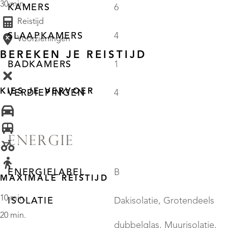
30 min
KAMERS
6
Reistijd
SLAAPKAMERS
4
Voorzieningen
BEREKEN JE REISTIJD
BADKAMERS
1
KIES JE VERVOER
VERDIEPINGEN
4
ENERGIE
ENERGIELABEL
B
MAXIMALE REISTIJD
10 min.
ISOLATIE
Dakisolatie, Grotendeels
20 min.
dubbelglas, Muurisolatie,