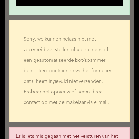
• Zwembad
LOCATIE
Sorry, we kunnen helaas niet met
Westvierdeparten 19, 8395 XW Steggerda
zekerheid vaststellen of u een mens of
• Buiten bebouwde kom
een geautomatiseerde bot/spammer
• In bosrijke omgeving
bent. Hierdoor kunnen we het formulier
• Landelijk gelegen
dat u heeft ingevuld niet verzenden.
• Vrij uitzicht
Probeer het opnieuw of neem direct
contact op met de makelaar via e-mail.
Er is iets mis gegaan met het versturen van het