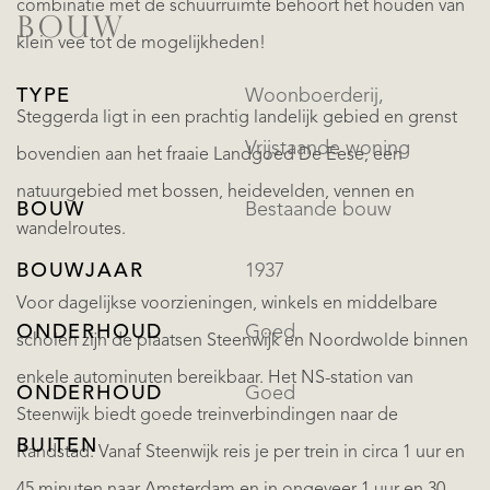
combinatie met de schuurruimte behoort het houden van
BOUW
klein vee tot de mogelijkheden!
TYPE
Woonboerderij,
Steggerda ligt in een prachtig landelijk gebied en grenst
Vrijstaande woning
bovendien aan het fraaie Landgoed De Eese, een
natuurgebied met bossen, heidevelden, vennen en
BOUW
Bestaande bouw
wandelroutes.
BOUWJAAR
1937
Voor dagelijkse voorzieningen, winkels en middelbare
ONDERHOUD
Goed
scholen zijn de plaatsen Steenwijk en Noordwolde binnen
enkele autominuten bereikbaar. Het NS-station van
ONDERHOUD
Goed
Steenwijk biedt goede treinverbindingen naar de
BUITEN
Randstad. Vanaf Steenwijk reis je per trein in circa 1 uur en