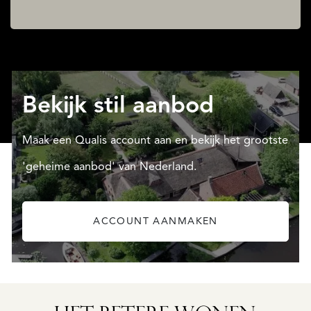
Bekijk stil aanbod
Maak een Qualis account aan en bekijk het grootste
'geheime aanbod' van Nederland.
ACCOUNT AANMAKEN
N
FREDERIKSOORD
MOLENLAAN