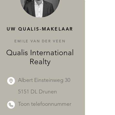
DIENSTEN
UW QUALIS-MAKELAAR
EMILE VAN DER VEEN
Qualis International
Realty
Albert Einsteinweg 30
5151 DL Drunen
Toon telefoonnummer