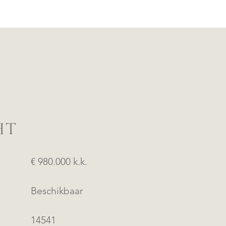
HT
€ 980.000 k.k.
Beschikbaar
14541