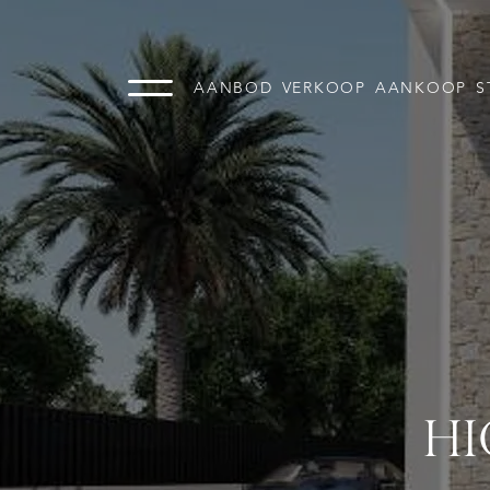
AANBOD
VERKOOP
AANKOOP
S
HI