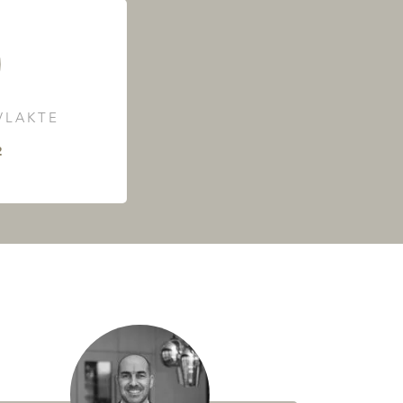
LAKTE
²