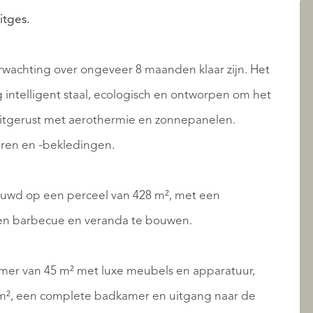
AANBOD
itges.
wachting over ongeveer 8 maanden klaar zijn. Het
intelligent staal, ecologisch en ontworpen om het
Uitgerust met aerothermie en zonnepanelen.
ren en -bekledingen.
ouwd op een perceel van 428 m², met een
OVER QUALIS
n ​​barbecue en veranda te bouwen.
er van 45 m² met luxe meubels en apparatuur,
0 m², een complete badkamer en uitgang naar de