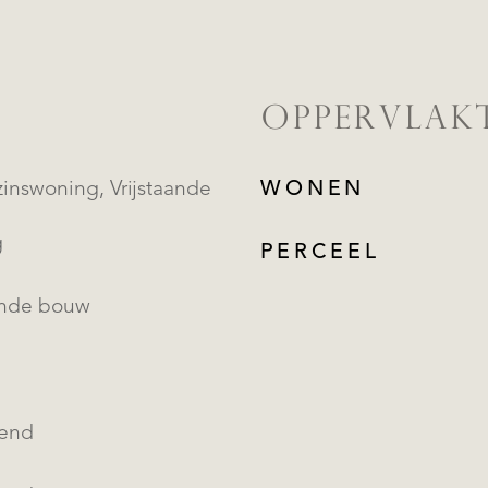
OPPERVLAK
oning, Vrijstaande
WONEN
g
PERCEEL
ande bouw
kend
REGISTREER