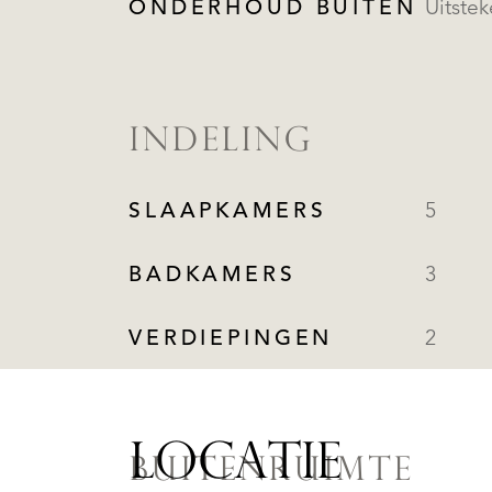
ONDERHOUD BUITEN
Uitste
INDELING
SLAAPKAMERS
5
BADKAMERS
3
VERDIEPINGEN
2
LOCATIE
BUITENRUIMTE