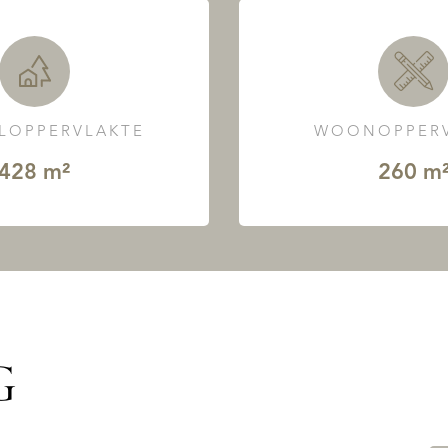
LOPPERVLAKTE
WOONOPPERV
428 m²
260 m
G