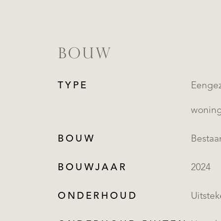
BOUW
TYPE
Eengezinsw
wonin
BOUW
Besta
BOUWJAAR
2024
ONDERHOUD
Uitste