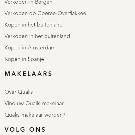
Verkopen in Bergen
haar weidse natuur, watergebieden en karakteristieke
Verkopen op Goeree-Overflakkee
veen- en weidelandschappen. Hierdoor is het een rustige
Kopen in het buitenland
woonomgeving met volop mogelijkheden voor wandelen,
fietsen en recreatie in de natuur.
Verkopen in het buitenland
Kopen in Amsterdam
We ontvangen je graag binnenkort bij deze sfeervolle en
Kopen in Spanje
uitstekend onderhouden woonboerderij aan de
MAKELAARS
Schaarweg 12 te Sint Jansklooster.
MEER LEZEN
Over Qualis
MINDER LEZEN
Vind uw Qualis-makelaar
Qualis-makelaar worden?
VOLG ONS