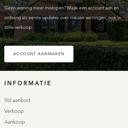
onderdelen verduurzaamd en biedt een aangenaam
Geen woning meer mislopen? Maak een account aan en
wooncomfort. Zo beschikt een deel van de woning over
ontvang als eerste updates over nieuwe woningen, ook in
vloerverwarming en is het pand grotendeels voorzien van
stille verkoop.
dubbele beglazing. Daarnaast is deels muurisolatie en
vloerisolatie aangebracht. Ook het dak van het
woongedeelte is geïsoleerd, wat bijdraagt aan een
ACCOUNT AANMAKEN
comfortabel binnenklimaat. Hierdoor combineert deze
OVER QUALIS
karakteristieke woonboerderij de charme van vroeger met
het wooncomfort van nu.
INFORMATIE
Buiten is het volop genieten. Het erf beschikt over een
Stil aanbod
royaal weiland en wordt omgeven door een prachtige mix
Verkoop
van eiken-, walnoten- en fruitbomen. Op verschillende
Aankoop
plekken zijn fijne zitplekken gecreëerd, waardoor je op elk