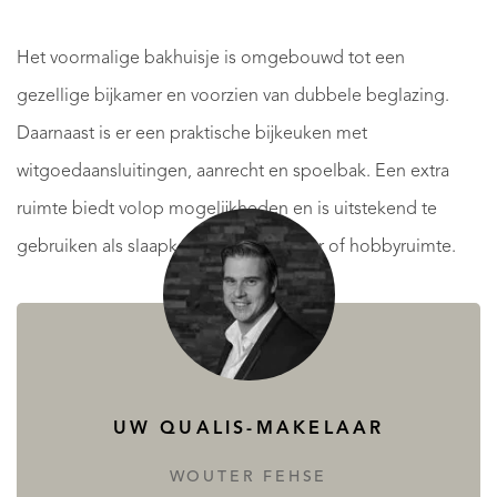
Het voormalige bakhuisje is omgebouwd tot een
gezellige bijkamer en voorzien van dubbele beglazing.
Daarnaast is er een praktische bijkeuken met
witgoedaansluitingen, aanrecht en spoelbak. Een extra
ruimte biedt volop mogelijkheden en is uitstekend te
gebruiken als slaapkamer, thuiskantoor of hobbyruimte.
Via de lange hal met vaste kastenwand bereik je de royale
master bedroom met badkamer en suite. Deze complete
badkamer is uitgerust met een ligbad, inloopdouche,
UW QUALIS-MAKELAAR
Japans toilet en mechanische ventilatie. Verder is er nog
een tweede slaapkamer aanwezig.
WOUTER FEHSE