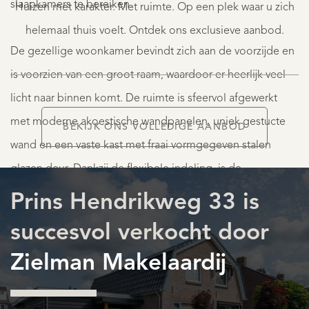
slaapkamers te bereiken.
Huizen met karakter. Met ruimte. Op een plek waar u zich
839.000
K.K.
helemaal thuis voelt. Ontdek ons exclusieve aanbod.
De gezellige woonkamer bevindt zich aan de voorzijde en
is voorzien van een groot raam, waardoor er heerlijk veel
licht naar binnen komt. De ruimte is sfeervol afgewerkt
met moderne akoestische wandpanelen, uniek gestucte
BEKIJK ONS VOLLEDIGE AANBOD
wand en een vaste kast met fraai vormgegeven stalen
AANBOD
glazen deur. Dankzij de flexibele indeling, is de
woonkamer eenvoudig om te wisselen met de
Prins Hendrikweg 33 is
tuingerichte eetkamer, afgestemd naar eigen woonwens.
succesvol verkocht door
Zielman Makelaardij
Deze unieke keuken is op maat gemaakt en heeft een
DIENSTEN
speels indeling met diverse elementen die mooi op elkaar