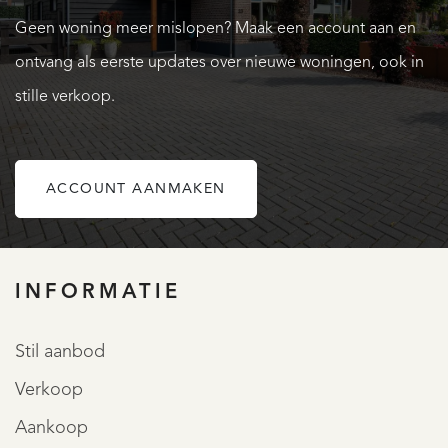
aansluiten. De keuken biedt volop bergruimte en ruime
Geen woning meer mislopen? Maak een account aan en
werkplek waardoor functionaliteit en gebruiksgemak hand
ontvang als eerste updates over nieuwe woningen, ook in
in hand gaan. Centraal in de keuken, het kookeiland met
stille verkoop.
eetbar, perfect voor gezellig samenzijn tijdens het koken.
Het kookeiland is voorzien van een inductiekookplaat en
design afzuigkap inclusief verlichting.
ACCOUNT AANMAKEN
OVER QUALIS
Daarnaast is er een apart element met gootsteen en
geïntegreerde vaatwasser. De combimagnetron is verwerkt
INFORMATIE
in een strakke inbouwkast. De ruimte is verder voorzien
van airco en een lichtstraat en is stijlvol afgewerkt met een
Stil aanbod
karaktervolle steenstrip muur en akoestische elementen.
Verkoop
De sfeervolle planken zorgen voor zowel functionaliteit als
Aankoop
een decoratief element.