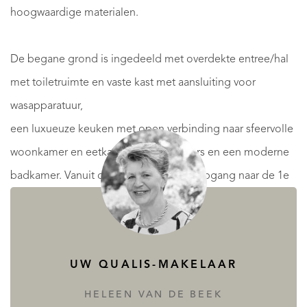
hoogwaardige materialen.
De begane grond is ingedeeld met overdekte entree/hal
met toiletruimte en vaste kast met aansluiting voor
wasapparatuur,
een luxueuze keuken met open verbinding naar sfeervolle
woonkamer en eetkamer, 2 slaapkamers en een moderne
badkamer. Vanuit de keuken is de trapopgang naar de 1e
verdieping bereikbaar. Hier bevindt zich de verrassend
ruime 3e slaapkamer. Tevens is er een prachtig bijgebouw
met vliering gerealiseerd, ingericht met een fantastische
UW QUALIS-MAKELAAR
veranda met buitenkeuken en een drietal bergingen,
waarvan 2 met eigen toegangsdeur. Maar dat is nog niet
HELEEN VAN DE BEEK