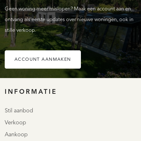
opbergruimte aanwezig. De koelkast en vaatwasser, zijn op
Geen woning meer mislopen? Maak een account aan en
praktische werkhoogte geïntegreerd in 1 van de
ontvang als eerste updates over nieuwe woningen, ook in
wandmeubels.
stille verkoop.
Het geheel ademt functionaliteit en comfort en vormt zo
het centrale middelpunt van stijlvol wonen en koken.
Vanuit de keuken is er tevens directe toegang tot de tuin
ACCOUNT AANMAKEN
en het terras.
OVER QUALIS
Beide slaapvertrekken hebben royale afmetingen en een
INFORMATIE
aangename lichte, frisse uitstraling.
De vertrekken zijn keurig afgewerkt met inbouwspots en
Stil aanbod
een pvc-vloer met individueel instelbare vloerverwarming.
Verkoop
Vanuit beide vertrekken is er directe toegang tot de tuin.
Aankoop
Daarnaast is 1 van de vertrekken voorzien van een vaste