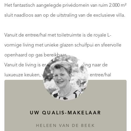
Het fantastisch aangelegde privédomein van ruim 2.000 m²
sluit naadloos aan op de uitstraling van de exclusieve villa.
Vanuit de entree/hal met toiletruimte is de royale L-
vormige living met unieke glazen schuifpui en sfeervolle
openhaard op gas bereikbaar.
Vanuit de living is er een open verbinding naar de
luxueuze keuken, welke tevens vanuit de entree/hal
toegankelijk is.
Via de aangrenzende hal zijn 2 fijne slaapvertrekken en een
luxe badkamer te bereiken.
UW QUALIS-MAKELAAR
Aan het einde van hal bevindt zich de master bedroom
met eigen kleedruimte en luxueuze badkamer voorzien
HELEEN VAN DE BEEK