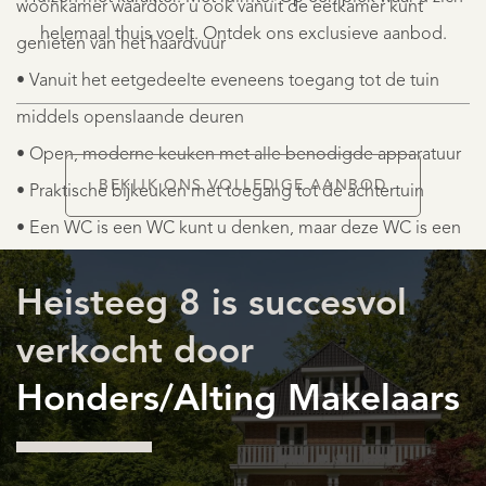
woonkamer waardoor u ook vanuit de eetkamer kunt
K.K.
helemaal thuis voelt. Ontdek ons exclusieve aanbod.
genieten van het haardvuur
• Vanuit het eetgedeelte eveneens toegang tot de tuin
middels openslaande deuren
• Open, moderne keuken met alle benodigde apparatuur
BEKIJK ONS VOLLEDIGE AANBOD
• Praktische bijkeuken met toegang tot de achtertuin
AANBOD
• Een WC is een WC kunt u denken, maar deze WC is een
vermelding waard..........koninklijk
Heisteeg 8 is succesvol
EERSTE VERDIEPING
verkocht door
• De eerste verdieping biedt vier slaapkamers en twee
Honders/Alting Makelaars
badkamers
DIENSTEN
• De hoofdslaapkamer met een uniek uitzicht over de