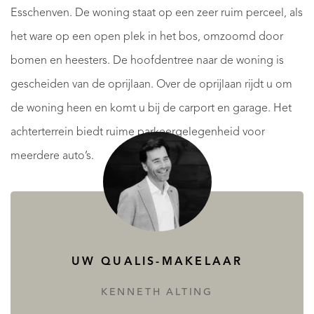
Esschenven. De woning staat op een zeer ruim perceel, als
het ware op een open plek in het bos, omzoomd door
bomen en heesters. De hoofdentree naar de woning is
gescheiden van de oprijlaan. Over de oprijlaan rijdt u om
de woning heen en komt u bij de carport en garage. Het
achterterrein biedt ruime parkeergelegenheid voor
meerdere auto’s.
Op loopafstand kunt u al genieten van de rust en
schoonheid die dit uitgestrekte natuurgebied rijk is.
Diverse gezellige uitspanningen zoals ‘Boshuis Venkraai’
UW QUALIS-MAKELAAR
en het volledig nieuw gerealiseerde bezoekerscentrum
KENNETH ALTING
van Natuurmonumenten ‘Groot Speijck’ zijn op enkele