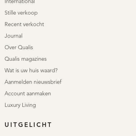
International
• Deze verdieping is dermate hoog dat het goed mogelijk
Stille verkoop
is hier extra slaapkamers te realiseren
Recent verkocht
Journal
TUIN
Over Qualis
• Rondom aangelegde karaktervolle tuin met
Qualis magazines
monumentale bomen en volledige privacy
Wat is uw huis waard?
• Vrijstaand, houten bijgebouw met parkeergelegenheid
voor meerdere auto's en bergruimte.
Aanmelden nieuwsbrief
MEER LEZEN
Account aanmaken
MINDER LEZEN
Luxury Living
UITGELICHT