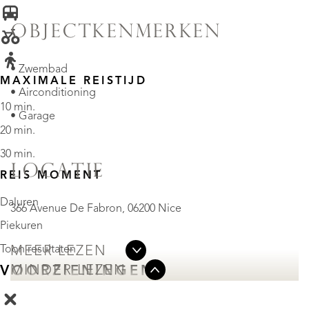
OBJECTKENMERKEN
• Zwembad
MAXIMALE REISTIJD
• Airconditioning
10 min.
• Garage
20 min.
30 min.
LOCATIE
REIS MOMENT
Daluren
366 Avenue De Fabron, 06200 Nice
Piekuren
Toon resultaten
MEER LEZEN
MINDER LEZEN
VOORZIENINGEN