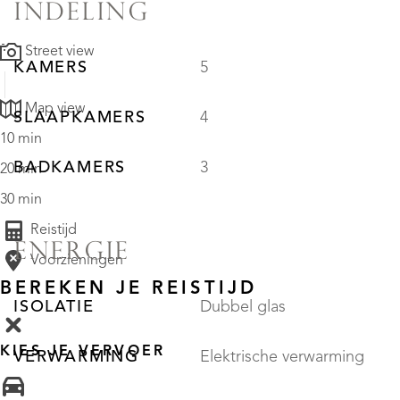
INDELING
Street view
KAMERS
5
Map view
SLAAPKAMERS
4
10 min
BADKAMERS
3
20 min
30 min
Reistijd
ENERGIE
Voorzieningen
BEREKEN JE REISTIJD
ISOLATIE
Dubbel glas
KIES JE VERVOER
VERWARMING
Elektrische verwarming