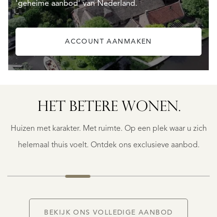
'geheime aanbod' van Nederland.
ACCOUNT AANMAKEN
SAINTE-
FOY-
TARENTAISE
SAINTE-
HET BETERE WONEN.
FOY-
TARENTAISE
Huizen met karakter. Met ruimte. Op een plek waar u zich
€
1.400.000
helemaal thuis voelt. Ontdek ons exclusieve aanbod.
NIEUW
BEKIJK ONS VOLLEDIGE AANBOD