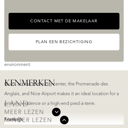
tranquility, unobstructed views, and quality of life, it offers
a green environment while remaining close to schools,
CONTACT MET DE MAKELAAR
shops, and public transportation.
PLAN EEN BEZICHTIGING
The secure residence has a swimming pool and tennis
court, enhancing the privileged nature of this living
environment.
KENMERKEN
Quick access to the city center, the Promenade des
Anglais, and Nice Airport makes it an ideal location for a
LAND
primary residence or a high-end pied-à-terre.
MEER LEZEN
Frankrijk
MINDER LEZEN