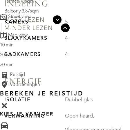
Terrace 70sqm
INDELING
Balcony 3.87sqm
Street view
MEER LEZEN
KAMERS
5
MINDER LEZEN
Map view
SLAAPKAMERS
4
10 min
BADKAMERS
4
20 min
30 min
Reistijd
ENERGIE
Voorzieningen
BEREKEN JE REISTIJD
ISOLATIE
Dubbel glas
KIES JE VERVOER
VERWARMING
Open haard,
Vloerverwarming geheel