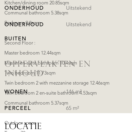
Kitchen/dining room 20.85sqm
ONDERHOUD
Uitstekend
Communal bathroom 5.38sqm
Bedroom 9.8sqm
ONDERHOUD
Uitstekend
BUITEN
Second Floor :
Master bedroom 12.44sqm
OPPERVLAKTEN EN
Master en-suite bathroom 10.4sqm
INHOUD
Twin bedroom 11.73sqm
Twin bedroom 2 with mezzanine storage 12.46sqm
WONEN
146 m²
Twin bedroom 2 en-suite bathroom 4.53sqm
Communal bathroom 5.37sqm
PERCEEL
65 m²
Outdoor space :
LOCATIE