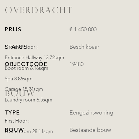
OVERDRACHT
PRIJS
€ 1.450.000
STATUS
Beschikbaar
Ground Floor :
Entrance Hallway 13.72sqm
OBJECTCODE
19480
Boot room 6.16sqm
Spa 8.86sqm
Garage 15.24sqm
BOUW
Laundry room 6.5sqm
TYPE
Eengezinswoning
First Floor :
BOUW
Bestaande bouw
Living room 28.11sqm