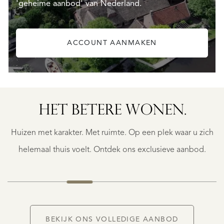
'geheime aanbod' van Nederland.
ACCOUNT AANMAKEN
HET BETERE WONEN.
BERGERAC
BERGERAC
Huizen met karakter. Met ruimte. Op een plek waar u zich
€
787.500
helemaal thuis voelt. Ontdek ons exclusieve aanbod.
NIEUW
BEKIJK ONS VOLLEDIGE AANBOD