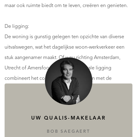
maar ook ruimte biedt om te leven, creëren en genieten.
De ligging:
De woning is gunstig gelegen ten opzichte van diverse
uitvalswegen, wat het dagelijkse woon-werkverkeer een
stuk aangenamer maakt. Of u nu richting Amsterdam,
Utrecht of Amersfoort reist, deze centrale ligging
combineert het comfort van rustig wonen met de
voordelen van een uitstekende bereikbaarheid.
Via de entree bereikt u de ontvangsthal met gastentoilet
UW QUALIS-MAKELAAR
en garderobe. Voorts de hoofdslaapkamer, de
woonkeuken en de living. Een prettige, natuurlijke
BOB SAEGAERT