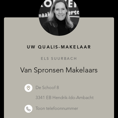
UW QUALIS-MAKELAAR
ELS SUURBACH
Van Spronsen Makelaars
De Schoof 8
3341 EB Hendrik-Ido-Ambacht
Toon telefoonnummer