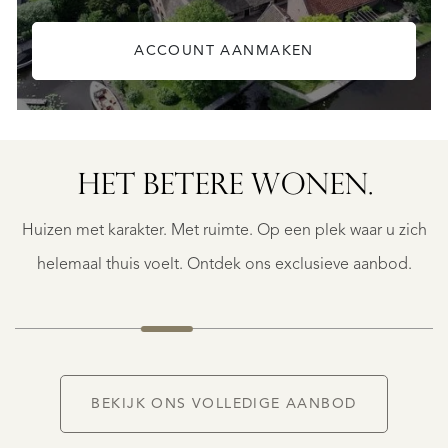
ACCOUNT AANMAKEN
ZWIJNDRECHT
KIJFHOEK
HET BETERE WONEN.
41
€
Huizen met karakter. Met ruimte. Op een plek waar u zich
1.500.000
K.K.
helemaal thuis voelt. Ontdek ons exclusieve aanbod.
BEKIJK ONS VOLLEDIGE AANBOD