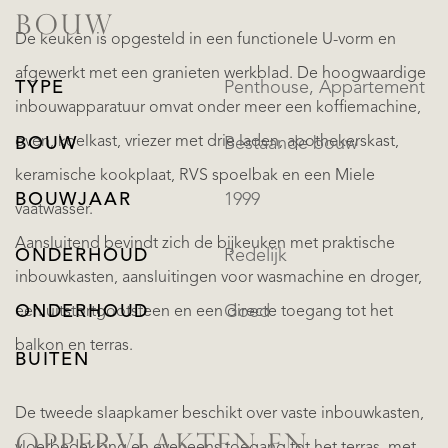
BOUW
De keuken is opgesteld in een functionele U-vorm en
afgewerkt met een granieten werkblad. De hoogwaardige
TYPE
Penthouse, Appartement
inbouwapparatuur omvat onder meer een koffiemachine,
oven, koelkast, vriezer met drie laden, apothekerskast,
BOUW
Bestaande bouw
keramische kookplaat, RVS spoelbak en een Miele
BOUWJAAR
1999
vaatwasser.
Aansluitend bevindt zich de bijkeuken met praktische
ONDERHOUD
Redelijk
inbouwkasten, aansluitingen voor wasmachine en droger,
ONDERHOUD
Goed
een uitstortgootsteen en een directe toegang tot het
balkon en terras.
BUITEN
De tweede slaapkamer beschikt over vaste inbouwkasten,
OPPERVLAKTEN EN