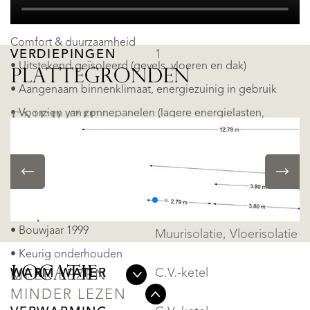
BADKAMERS
2
• Parkeerruimte voor maar liefst 5 auto’s
Comfort & duurzaamheid
VERDIEPINGEN
1
• Uitstekend geïsoleerd (gevels, vloeren en dak)
PLATTEGRONDEN
• Aangenaam binnenklimaat, energiezuinig in gebruik
• Voorzien van zonnepanelen (lagere energielasten,
ENERGIE
duurzamer wonen)
• Vloerverwarming en koeling
ENERGIELABEL
A
• Geavanceerd domoticasysteem
ISOLATIE
Dakisolatie, Dubbel glas,
Algemeen
• Bouwjaar 1999
Muurisolatie, Vloerisolatie
• Keurig onderhouden
LOCATIE
WARM WATER
C.V.-ketel
MEER LEZEN
MINDER LEZEN