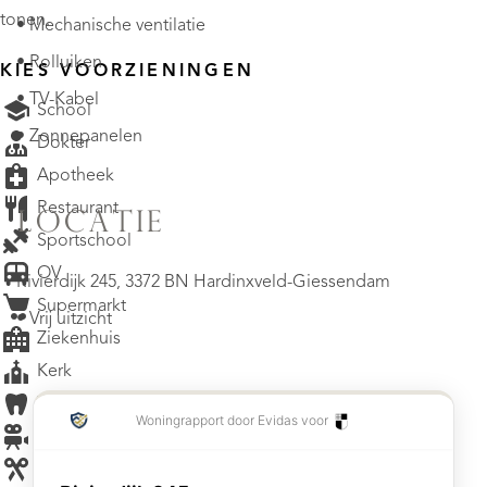
tonen.
• Mechanische ventilatie
• Rolluiken
KIES VOORZIENINGEN
• TV-Kabel
School
• Zonnepanelen
Dokter
Apotheek
Restaurant
LOCATIE
Sportschool
OV
Rivierdijk 245, 3372 BN Hardinxveld-Giessendam
Supermarkt
• Vrij uitzicht
Ziekenhuis
Kerk
Tandarts
Bioscoop
Kapper