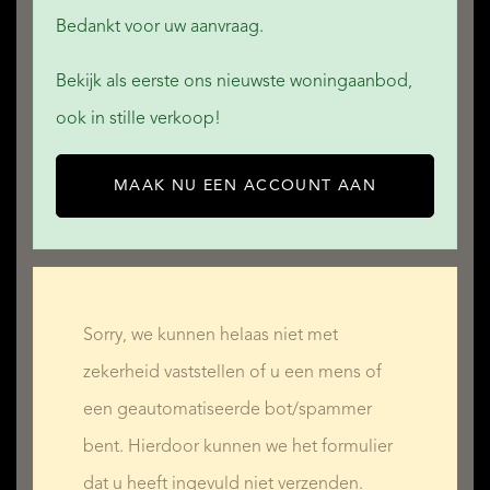
MEER LEZEN
Bedankt voor uw aanvraag.
MINDER LEZEN
Bekijk als eerste ons nieuwste woningaanbod,
ook in stille verkoop!
MAAK NU EEN ACCOUNT AAN
Sorry, we kunnen helaas niet met
zekerheid vaststellen of u een mens of
een geautomatiseerde bot/spammer
bent. Hierdoor kunnen we het formulier
dat u heeft ingevuld niet verzenden.