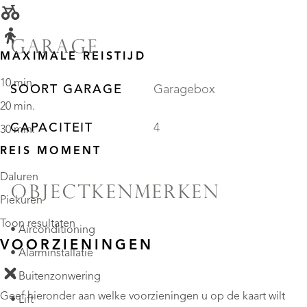
GARAGE
MAXIMALE REISTIJD
10 min.
SOORT GARAGE
Garagebox
20 min.
CAPACITEIT
4
30 min.
REIS MOMENT
Daluren
OBJECTKENMERKEN
Piekuren
Toon resultaten
• Airconditioning
VOORZIENINGEN
• Alarminstallatie
• Buitenzonwering
Geef hieronder aan welke voorzieningen u op de kaart wilt
• Lift