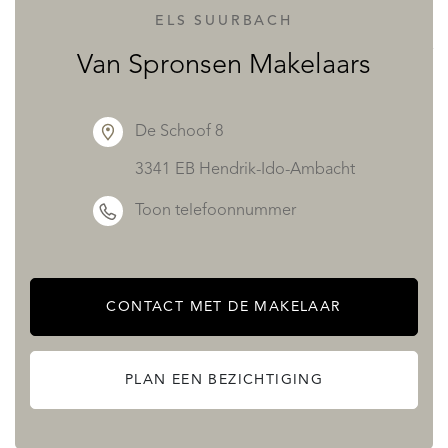
afgewerkt met vloerbedekking en uitgerust met videofoon
ELS SUURBACH
en alarminstallatie. De uitgebreide meterkast beschikt over
Van Spronsen Makelaars
slimme meters en een ruime opzet met onder meer
separate groepen voor koken, airconditioning en
De Schoof 8
zonnepanelen.
3341 EB Hendrik-Ido-Ambacht
Toon telefoonnummer
Vanuit de hal geven openslaande deuren toegang tot de
living, waarbij tevens een praktische garderoberuimte is
geïntegreerd. De toiletruimte is modern uitgevoerd met
CONTACT MET DE MAKELAAR
een wandcloset, fonteintje en hoogwaardig tegelwerk tot
plafondhoogte.
PLAN EEN BEZICHTIGING
De master bedroom biedt een comfortabele en rustige