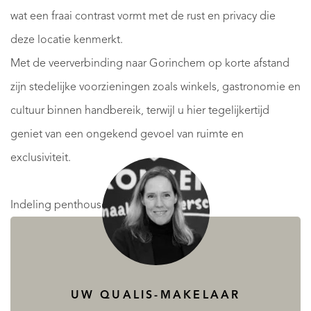
wat een fraai contrast vormt met de rust en privacy die
deze locatie kenmerkt.
Met de veerverbinding naar Gorinchem op korte afstand
zijn stedelijke voorzieningen zoals winkels, gastronomie en
cultuur binnen handbereik, terwijl u hier tegelijkertijd
geniet van een ongekend gevoel van ruimte en
exclusiviteit.
Indeling penthouse:
De representatieve centrale entree, voorzien van
liftinstallatie, postbussen en een video-intercomsysteem,
vormt een verzorgd en stijlvol welkom.
UW QUALIS-MAKELAAR
In het penthouse wordt u ontvangen in een ruime hal,