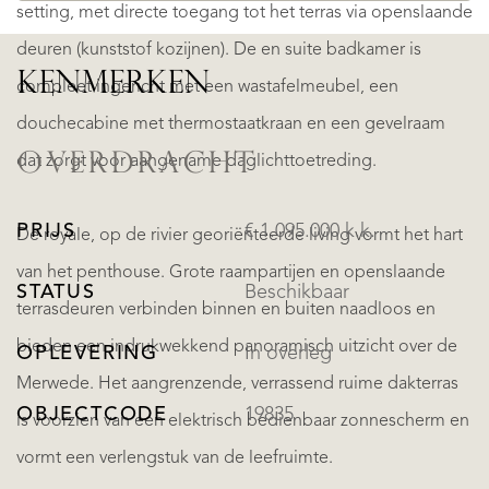
setting, met directe toegang tot het terras via openslaande
deuren (kunststof kozijnen). De en suite badkamer is
KENMERKEN
compleet ingericht met een wastafelmeubel, een
douchecabine met thermostaatkraan en een gevelraam
OVERDRACHT
dat zorgt voor aangename daglichttoetreding.
PRIJS
€ 1.095.000 k.k.
De royale, op de rivier georiënteerde living vormt het hart
van het penthouse. Grote raampartijen en openslaande
STATUS
Beschikbaar
terrasdeuren verbinden binnen en buiten naadloos en
bieden een indrukwekkend panoramisch uitzicht over de
OPLEVERING
In overleg
Merwede. Het aangrenzende, verrassend ruime dakterras
OBJECTCODE
19835
is voorzien van een elektrisch bedienbaar zonnescherm en
vormt een verlengstuk van de leefruimte.