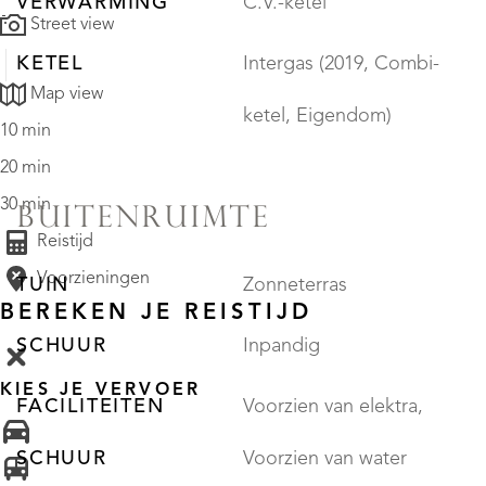
VERWARMING
C.V.-ketel
Street view
KETEL
Intergas (2019, Combi-
Map view
ketel, Eigendom)
10 min
20 min
30 min
BUITENRUIMTE
Reistijd
Voorzieningen
TUIN
Zonneterras
BEREKEN JE REISTIJD
SCHUUR
Inpandig
KIES JE VERVOER
FACILITEITEN
Voorzien van elektra,
SCHUUR
Voorzien van water