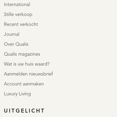
International
- Vijf ruime slaapkamers.
Stille verkoop
- Mechanische ventilatie aanwezig.
Recent verkocht
- Mogelijkheid voor werken aan huis.
Journal
- Parkeergelegenheid op eigen terrein.
- Inpandige garage.
Over Qualis
- Verzorgde achtertuin.
Qualis magazines
Wat is uw huis waard?
Aan onvolkomenheden in de vermelde gegevens kunnen
Aanmelden nieuwsbrief
geen aanspraken worden ontleend.
Account aanmaken
Luxury Living
* Deze informatie is door ons met de nodige
zorgvuldigheid samengesteld. Onzerzijds wordt echter
UITGELICHT
geen enkele aansprakelijkheid aanvaard voor enige