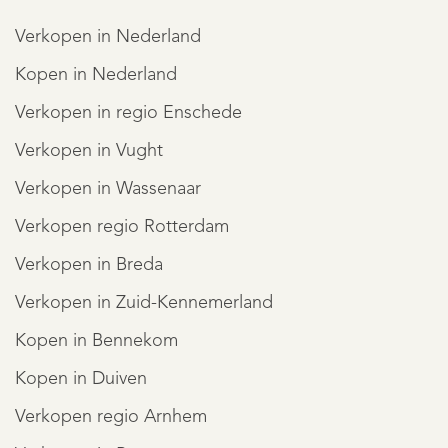
onvolledigheid, onjuistheid of anderszins, dan wel de
Verkopen in Nederland
gevolgen daarvan. Alle opgegeven maten en
Kopen in Nederland
oppervlakten zijn indicatief. Van toepassing zijn de NVM
Verkopen in regio Enschede
voorwaarden.
Verkopen in Vught
* Heeft u vragen of wenst u een bezichtiging? Neem
Verkopen in Wassenaar
contact met ons op.
Verkopen regio Rotterdam
Toelichtingsclausule NEN2580
Verkopen in Breda
De meetinstructie is gebaseerd op de NEN2580. De
Verkopen in Zuid-Kennemerland
REGISTREER
meetinstructie is bedoeld om een meer eenduidige
Kopen in Bennekom
manier van meten toe te passen voor het geven van een
Kopen in Duiven
indicatie van de gebruiksoppervlakte. De meetinstructie
Verkopen regio Arnhem
sluit verschillen in meetuitkomsten niet volledig uit, door