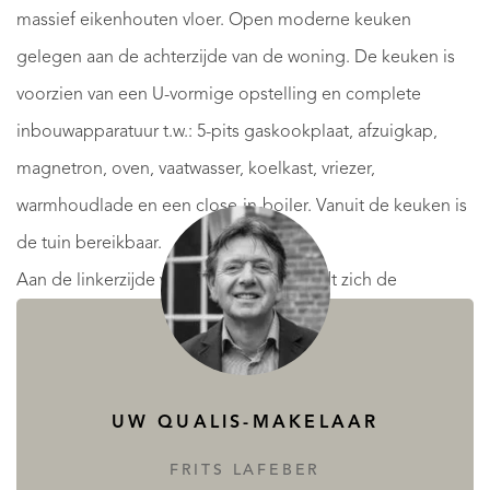
massief eikenhouten vloer. Open moderne keuken
gelegen aan de achterzijde van de woning. De keuken is
voorzien van een U-vormige opstelling en complete
inbouwapparatuur t.w.: 5-pits gaskookplaat, afzuigkap,
magnetron, oven, vaatwasser, koelkast, vriezer,
warmhoudlade en een close-in-boiler. Vanuit de keuken is
de tuin bereikbaar.
Aan de linkerzijde van de woning bevindt zich de
kantoorruimte met eigen entree, massief eikenhouten
vloer, hal en toiletruimte met hangend closet en fontein.
De kantoorruimte is voorzien van een luxe pantry met
UW QUALIS-MAKELAAR
koelkast, vaste kastenwand en airconditioning. Vanuit de
kantoorruimte is er tevens toegang tot de achtertuin.
FRITS LAFEBER