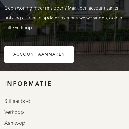
aan de voorzijde van de woning. Tussengelegen badkamer
Geen woning meer mislopen? Maak een account aan en
voorzien van een douchecabine en vaste wastafel.
ontvang als eerste updates over nieuwe woningen, ook in
Slaapkamer 5 is gelegen aan de achterzijde van de
stille verkoop.
woning.
Bijzonderheden:
ACCOUNT AANMAKEN
- Goed onderhouden woning.
OVER QUALIS
- Royale kantoorruimte met eigen entree.
- Geheel voorzien van dubbele beglazing HR++.
INFORMATIE
- Verwarming door middel van cv-combiketel (Intergas,
bouwjaar 2024, voorbereid voor warmtepomp).
Stil aanbod
- Zonnepanelen aanwezig, 19 stuks in eigendom.
Verkoop
- Laadpaal aanwezig.
Aankoop
- Moderne keuken en badkamers.