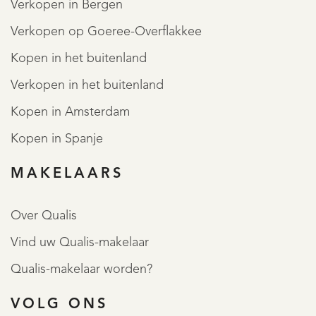
Verkopen in Bergen
bijvoorbeeld interpretatieverschillen, afrondingen of
Verkopen op Goeree-Overflakkee
beperkingen bij het uitvoeren van de meting.
MEER LEZEN
Kopen in het buitenland
MINDER LEZEN
Verkopen in het buitenland
Kopen in Amsterdam
Kopen in Spanje
MAKELAARS
Over Qualis
Vind uw Qualis-makelaar
Qualis-makelaar worden?
VOLG ONS