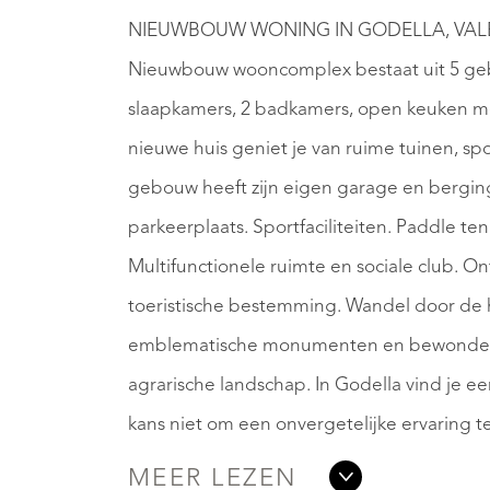
NIEUWBOUW WONING IN GODELLA, VALENCI
Nieuwbouw wooncomplex bestaat uit 5 ge
slaapkamers, 2 badkamers, open keuken met
nieuwe huis geniet je van ruime tuinen, sp
gebouw heeft zijn eigen garage en bergin
parkeerplaats. Sportfaciliteiten. Paddle t
Multifunctionele ruimte en sociale club. 
toeristische bestemming. Wandel door de h
emblematische monumenten en bewonder he
agrarische landschap. In Godella vind je e
kans niet om een onvergetelijke ervaring t
MEER LEZEN