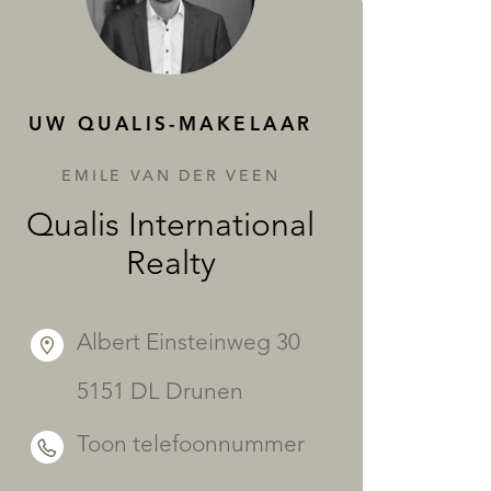
DIENSTEN
UW QUALIS-MAKELAAR
EMILE VAN DER VEEN
Qualis International
Realty
Albert Einsteinweg 30
5151 DL Drunen
Toon telefoonnummer