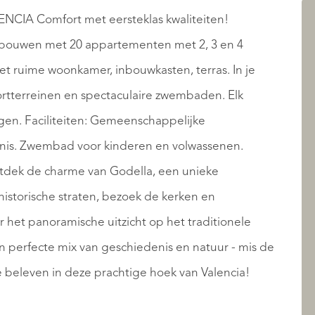
AANBOD
A Comfort met eersteklas kwaliteiten!
bouwen met 20 appartementen met 2, 3 en 4
 ruime woonkamer, inbouwkasten, terras. In je
ortterreinen en spectaculaire zwembaden. Elk
gen. Faciliteiten: Gemeenschappelijke
ennis. Zwembad voor kinderen en volwassenen.
Ontdek de charme van Godella, een unieke
istorische straten, bezoek de kerken en
OVER QUALIS
t panoramische uitzicht op het traditionele
en perfecte mix van geschiedenis en natuur - mis de
e beleven in deze prachtige hoek van Valencia!