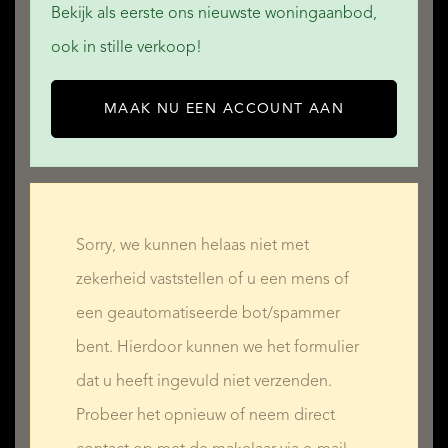
Bekijk als eerste ons nieuwste woningaanbod,
ook in stille verkoop!
MAAK NU EEN ACCOUNT AAN
Sorry, we kunnen helaas niet met
zekerheid vaststellen of u een mens of
een geautomatiseerde bot/spammer
bent. Hierdoor kunnen we het formulier
dat u heeft ingevuld niet verzenden.
Probeer het opnieuw of neem direct