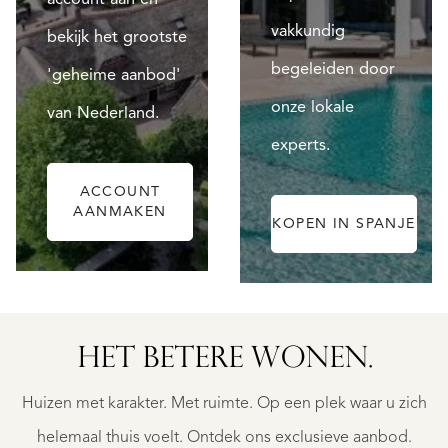
vakkundig
bekijk het grootste
begeleiden door
'geheime aanbod'
onze lokale
van Nederland.
experts.
ACCOUNT
AANMAKEN
KOPEN IN SPANJE
ALICANTE
HET BETERE WONEN.
FINCA
RUAYA
Huizen met karakter. Met ruimte. Op een plek waar u zich
€
995.000
helemaal thuis voelt. Ontdek ons exclusieve aanbod.