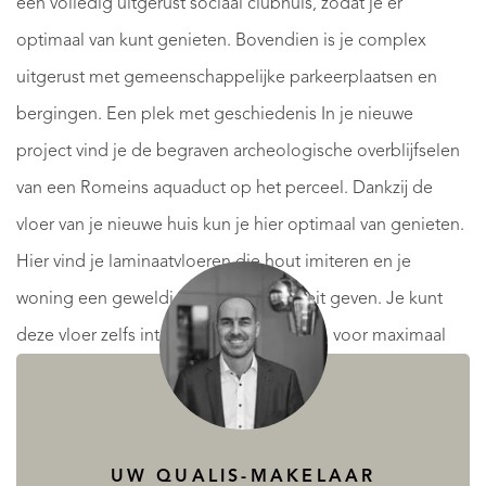
een volledig uitgerust sociaal clubhuis, zodat je er
optimaal van kunt genieten. Bovendien is je complex
uitgerust met gemeenschappelijke parkeerplaatsen en
bergingen. Een plek met geschiedenis In je nieuwe
project vind je de begraven archeologische overblijfselen
van een Romeins aquaduct op het perceel. Dankzij de
vloer van je nieuwe huis kun je hier optimaal van genieten.
Hier vind je laminaatvloeren die hout imiteren en je
woning een geweldige interieurkwaliteit geven. Je kunt
deze vloer zelfs integreren in de keuken, voor maximaal
comfort en continuïteit van de ruimtes. De muren worden
afgewerkt met ecologische gladde kunststofverf. In het
huis wordt een doorlopend verlaagd plafond
UW QUALIS-MAKELAAR
geïnstalleerd, afgewerkt met kunststof verf. Er wordt een