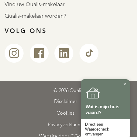
Vind uw Qualis-makelaar
Qualis-makelaar worden?
VOLG ONS
×
© 2026 Qualis
Disclaimer
Wat is mijn huis
waard?
Cookies
Direct een
Privacyverklaring
Waardecheck
ontvangen.
Website door OGonline