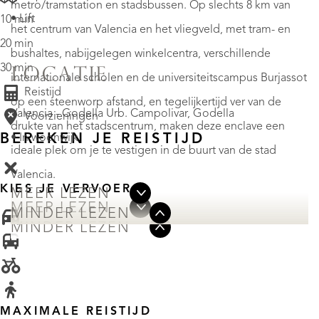
metro/tramstation en stadsbussen. Op slechts 8 km van
• Lift
10 min
het centrum van Valencia en het vliegveld, met tram- en
20 min
bushaltes, nabijgelegen winkelcentra, verschillende
30 min
LOCATIE
internationale scholen en de universiteitscampus Burjassot
Reistijd
op een steenworp afstand, en tegelijkertijd ver van de
Valencia - Godella Urb. Campolivar, Godella
Voorzieningen
drukte van het stadscentrum, maken deze enclave een
BEREKEN JE REISTIJD
• In woonwijk
ideale plek om je te vestigen in de buurt van de stad
Valencia.
KIES JE VERVOER
MEER LEZEN
MEER LEZEN
MINDER LEZEN
MINDER LEZEN
MAXIMALE REISTIJD