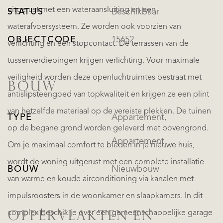
uitgerust met een wateraansluiting en een
STATUS
Beschikbaar
waterafvoersysteem. Ze worden ook voorzien van
OBJECTCODE
15652
verlichting en een stopcontact. De terrassen van de
tussenverdiepingen krijgen verlichting. Voor maximale
veiligheid worden deze openluchtruimtes bestraat met
BOUW
antislipsteengoed van topkwaliteit en krijgen ze een plint
van hetzelfde materiaal op de vereiste plekken. De tuinen
TYPE
Appartement,
op de begane grond worden geleverd met bovengrond.
Appartement
Om je maximaal comfort te bieden in je nieuwe huis,
wordt de woning uitgerust met een complete installatie
BOUW
Nieuwbouw
van warme en koude airconditioning via kanalen met
impulsroosters in de woonkamer en slaapkamers. In dit
complex beschik je over een gemeenschappelijke garage
OPPERVLAKTEN EN