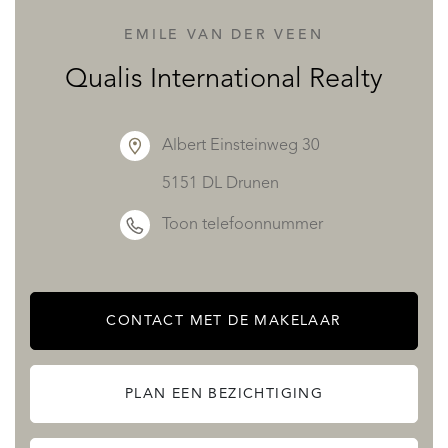
grote keuken geleverd met een modern ontwerp van
EMILE VAN DER VEEN
hoge en lage meubels met een grote capaciteit. Daarnaast
Qualis International Realty
zal het de volgende apparatuur bevatten: '
Inductiekookplaat. Afzuigkap. Elektrische oven en
Albert Einsteinweg 30
magnetron geïntegreerd in kolom, op voorwaarde dat de
5151 DL Drunen
keukenconfiguratie het toelaat. Keramisch werkblad of
Toon telefoonnummer
vergelijkbaar. Keramisch of vergelijkbaar werkbladfront.
Spoelbak met mengkranen, 2 geïntegreerde
prullenbakken. Je kunt verschillende aspecten van je
CONTACT MET DE MAKELAAR
nieuwe woning personaliseren: Kies tussen verschillende
soorten sfeer naargelang je smaak. De wanden van de
PLAN EEN BEZICHTIGING
badkamers worden betegeld met keramisch steengoed.
De vloer wordt gemaakt van gerectificeerd porcellanato.