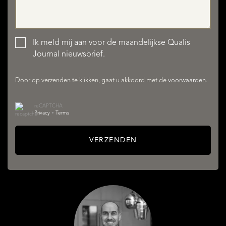
Ik meld mij aan voor de maandelijkse Qualis
Journal nieuwsbrief.
Door op verzenden te klikken, gaat u akkoord met de
voorwaarden
.
reCAPTCHA
Privacy
•
Terms
VERZENDEN
AANBOD