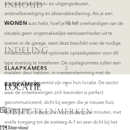
met automatische in- en uitgangsdeuren,
INHOUD
antiknelbeveiliging en afstandsbediening. Als je een
WONEN
98 m²
elektrische auto hebt, hoef je na het overhandigen van de
sleutels geen ongemakkelijke werkzaamheden uit te
voeren in de garage, want deze beschikt over de nodige
INDELING
infrastructuur om het optionele oplaadsysteem voor dit
type voertuig te installeren. De opslagruimtes zullen een
SLAAPKAMERS
2
metalen deur hebben, in overeenstemming met de
voorschriften die vereist zijn voor hun locatie. De sector
BADKAMERS
2
LOCATIE
waar de ontwikkelingen zich bevinden is perfect
gecommuniceerd, dicht bij wegen die je nieuwe huis
Street view
OBJECTKENMERKEN
verbinden met Valencia in slechts een paar minuten, met
snelle toegang tot de snelweg A-7 en zeer dicht bij het
• Zwembad
Map view