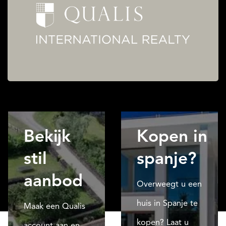
Bekijk
Kopen in
stil
spanje?
aanbod
Overweegt u een
huis in Spanje te
Maak een Qualis
kopen? Laat u
account aan en