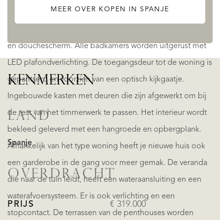
MEER OVER KOPEN IN SPANJE
Een bijpassende spiegel zal worden gemonteerd voor
complete harmonie. Douchebak met thermostaatkranen
en douchescherm. Alle badkamers worden uitgerust met
LED plafondverlichting. De toegangsdeur tot de woning is
KENMERKEN
gepantserd en voorzien van een optisch kijkgaatje.
Ingebouwde kasten met deuren die zijn afgewerkt om bij
de rest van het timmerwerk te passen. Het interieur wordt
LAND
bekleed geleverd met een hangroede en opbergplank.
Spanje
Afhankelijk van het type woning heeft je nieuwe huis ook
een garderobe in de gang voor meer gemak. De veranda
OVERDRACHT
die naar de tuin leidt, heeft een wateraansluiting en een
waterafvoersysteem. Er is ook verlichting en een
PRIJS
€ 319.000
stopcontact. De terrassen van de penthouses worden