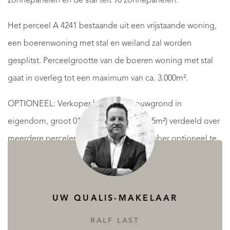
zonnepanelen en de stal telt 90 zonnepanelen.
Het perceel A 4241 bestaande uit een vrijstaande woning,
een boerenwoning met stal en weiland zal worden
gesplitst. Perceelgrootte van de boeren woning met stal
gaat in overleg tot een maximum van ca. 3.000m².
OPTIONEEL: Verkoper heeft landbouwgrond in
eigendom, groot 01 ha 65 a 05 ca (16.505m²) verdeeld over
meerdere percelen, en is voor de liefhebber optioneel te
koop.
UW QUALIS-MAKELAAR
INDELING:
RALF LAST
Souterrain: