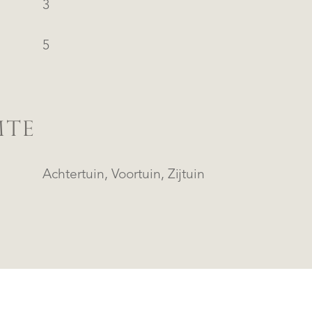
3
5
MTE
Achtertuin, Voortuin, Zijtuin