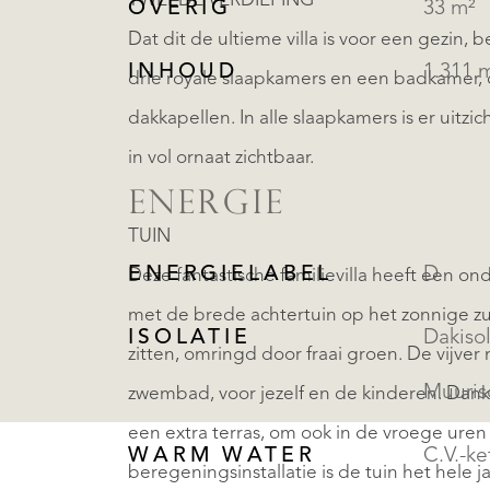
TWEEDE VERDIEPING
OVERIG
33 m²
Dat dit de ultieme villa is voor een gezin, b
INHOUD
1.311 
drie royale slaapkamers en een badkamer, di
dakkapellen. In alle slaapkamers is er uitz
in vol ornaat zichtbaar.
ENERGIE
TUIN
ENERGIELABEL
D
Deze fantastische familievilla heeft een on
met de brede achtertuin op het zonnige zu
ISOLATIE
Dakisol
zitten, omringd door fraai groen. De vijv
Muuris
zwembad, voor jezelf en de kinderen. Dankz
een extra terras, om ook in de vroege uren 
WARM WATER
C.V.-ke
beregeningsinstallatie is de tuin het hele ja