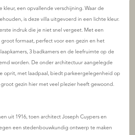
AANBOD
de kleur, een opvallende verschijning. Waar de
houden, is deze villa uitgevoerd in een lichte kleur.
erste indruk die je niet snel vergeet. Met een
n groot formaat, perfect voor een gezin en het
6 slaapkamers, 3 badkamers en de leefruimte op de
oemd worden. De onder architectuur aangelegde
de oprit, met laadpaal, biedt parkeergelegenheid op
en groot gezin hier met veel plezier heeft gewoond.
OVER QUALIS
en uit 1916, toen architect Joseph Cuypers en
 kregen een stedenbouwkundig ontwerp te maken