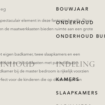
leg
BOUWJAAR
ectaculair element in deze fantastische villa. Door
ONDERHOUD
n en de maatwerkkasten bieden ruimte aan een grote
ONDERHOUD BU
t eigen badkamer, twee slaapkamers en een
ketvloer en inbouwkasten met paneeldeuren
 INHOUD
INDELING
kamer bij de master bedroom is rijkelijk voorzien
KAMERS
fect voor de kinderen die op deze etage hun
SLAAPKAMERS
REGISTREER