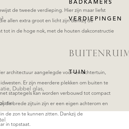
BADKAMERS
ewijst de tweede verdieping. Hier zijn maar liefst
m³
VERDIEPINGEN
e allen extra groot en licht zijn dankzij de
icht tot in de hoge nok, met de houten dakconstructie
BUITENRUI
TUIN
der architectuur aangelegde voor- en achtertuin,
idwesten. Er zijn meerdere plekken om buiten te
atie, Dubbel glas,
er met staptegels kan worden verbouwd tot compact
olatie
ij de brede zijtuin zijn er een eigen achterom en
in de zon te kunnen zitten. Dankzij de
tel
ar in topstaat.