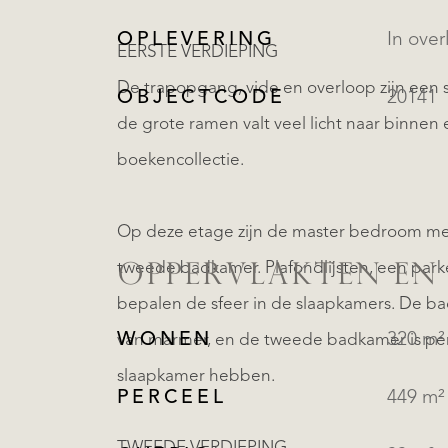
OPLEVERING
In over
EERSTE VERDIEPING
De trapopgang, vide en overloop zijn een sp
OBJECTCODE
20141
de grote ramen valt veel licht naar binne
boekencollectie.
Op deze etage zijn de master bedroom me
tweede badkamer. Plafondlijsten, een par
OPPERVLAKTEN EN
bepalen de sfeer in de slaapkamers. De bad
WONEN
320 m²
van marmer, en de tweede badkamer is per
slaapkamer hebben.
PERCEEL
449 m²