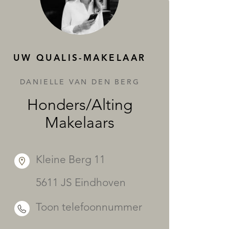
DIENSTEN
UW QUALIS-MAKELAAR
DANIELLE VAN DEN BERG
Honders/Alting
Makelaars
Kleine Berg 11
5611 JS Eindhoven
Toon telefoonnummer