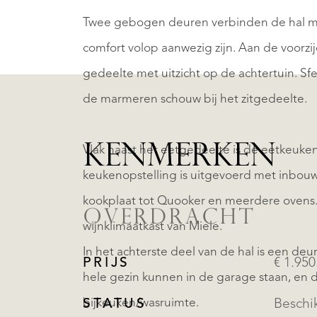
Twee gebogen deuren verbinden de hal met
comfort volop aanwezig zijn. Aan de voorzijd
gedeelte met uitzicht op de achtertuin. Sf
de marmeren schouw bij het zitgedeelte.
KENMERKEN
Vlak naast het eetgedeelte is de eetkeuken
keukenopstelling is uitgevoerd met inbouw
kookplaat tot Quooker en meerdere ovens. 
OVERDRACHT
wijnklimaatkast van Miele.
In het achterste deel van de hal is een de
PRIJS
€ 1.950
hele gezin kunnen in de garage staan, en d
bijkeuken/wasruimte.
STATUS
Beschi