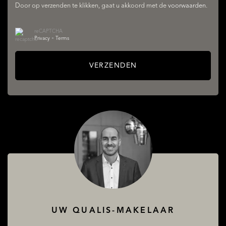
Door op verzenden te klikken, gaat u akkoord met de
voorwaarden
.
reCAPTCHA
Privacy
•
Terms
VERZENDEN
AANBOD
DIENSTEN
UW QUALIS-MAKELAAR