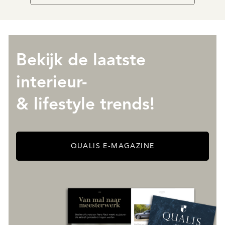
Bekijk de laatste
interieur-
& lifestyle trends!
QUALIS E-MAGAZINE