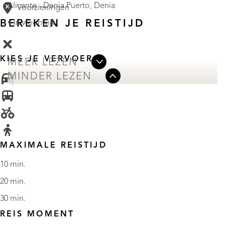
Alicante - Denia Puerto, Denia
Voorzieningen
BEREKEN JE REISTIJD
• In woonwijk
KIES JE VERVOER
MEER LEZEN
MINDER LEZEN
MAXIMALE REISTIJD
10 min.
20 min.
30 min.
REIS MOMENT