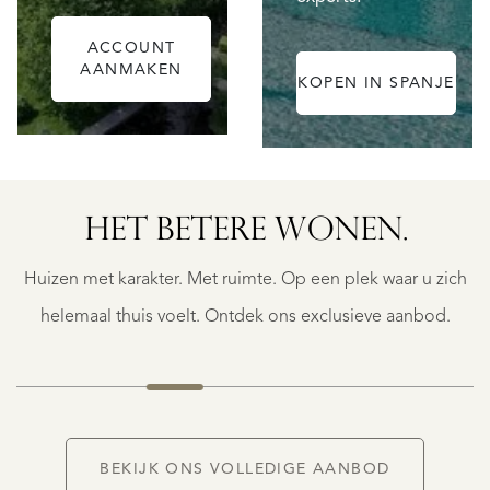
ACCOUNT
AANMAKEN
KOPEN IN SPANJE
ALICANTE
HET BETERE WONEN.
FINCA
RUAYA
Huizen met karakter. Met ruimte. Op een plek waar u zich
€
995.000
helemaal thuis voelt. Ontdek ons exclusieve aanbod.
BEKIJK ONS VOLLEDIGE AANBOD