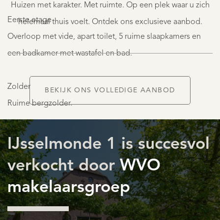
Huizen met karakter. Met ruimte. Op een plek waar u zich
1.775.000
K.K.
Eerste etage
helemaal thuis voelt. Ontdek ons exclusieve aanbod.
Overloop met vide, apart toilet, 5 ruime slaapkamers en
een badkamer met wastafel en bad.
Zolder
BEKIJK ONS VOLLEDIGE AANBOD
Ruime bergzolder.
AANBOD
Schuur/garage
IJsselmonde 1 is succesvol
De gerenoveerde stenen schuur/garage (tevens
verkocht door
WVO
monument) bied plaats aan meerdere auto's, beschikt
makelaarsgroep
over automatische dubbele toegangsdeuren en is tevens
DIENSTEN
voorzien van een toilet en pantry. De begane grond heeft