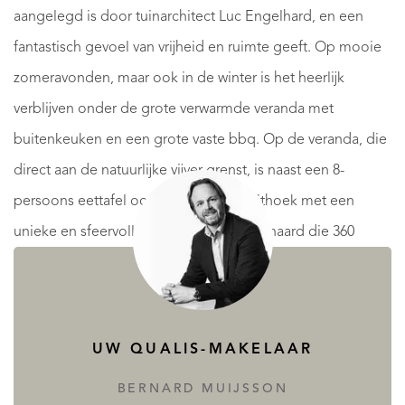
aangelegd is door tuinarchitect Luc Engelhard, en een
fantastisch gevoel van vrijheid en ruimte geeft. Op mooie
zomeravonden, maar ook in de winter is het heerlijk
verblijven onder de grote verwarmde veranda met
buitenkeuken en een grote vaste bbq. Op de veranda, die
direct aan de natuurlijke vijver grenst, is naast een 8-
persoons eettafel ook een gezellige zithoek met een
unieke en sfeervolle “hangende” open haard die 360
graden draaibaar is.
Tijdens de renovatie van de boerderij zijn veel sfeervolle
UW QUALIS-MAKELAAR
originele details behouden gebleven maar ook veel
moderniseringen doorgevoerd. Zo zijn bijvoorbeeld zowel
BERNARD MUIJSSON