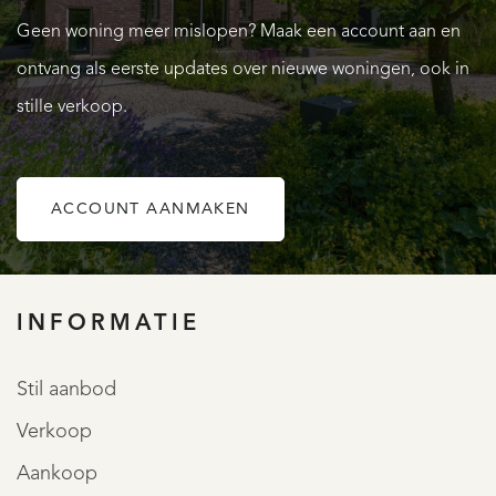
een nette oppervlak van maar liefst 129 m². De verdieping
Geen woning meer mislopen? Maak een account aan en
van circa 43 m² is ook voor meerdere doeleinden te
ontvang als eerste updates over nieuwe woningen, ook in
gebruiken.
stille verkoop.
De boerderij en schuur zijn beide een gemeentelijk
monument.
ACCOUNT AANMAKEN
OVER QUALIS
Indeling (bij)gebouw (IJsselmonde 3 de Meern)
In 2013 heeft de huidige eigenaar dit bijzondere ronde
INFORMATIE
gebouw laten bouwen welke op dit moment dienst doet
als fitnessruimte en voorzien is van een pantry en apart
Stil aanbod
toilet met een totale oppervlakte van circa 53 m². De
Verkoop
kelder van dit gebouw is momenteel in gebruik als
Aankoop
wijnkelder van eveneens 53 m². Dit gebouw heeft