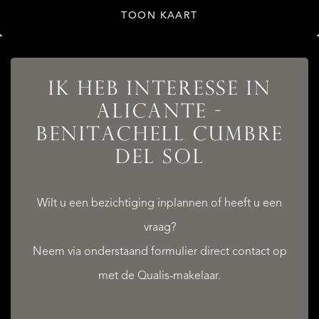
TOON KAART
IK HEB INTERESSE IN
ALICANTE -
BENITACHELL CUMBRE
DEL SOL
Wilt u een bezichtiging inplannen of heeft u een
vraag?
Neem via onderstaand formulier direct contact op
met de Qualis-makelaar.