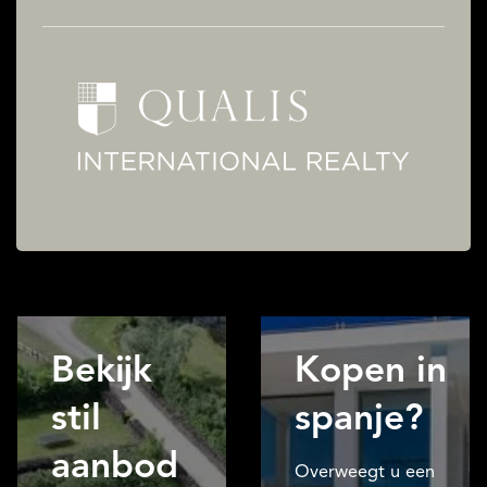
Bekijk
Kopen in
stil
spanje?
aanbod
Overweegt u een