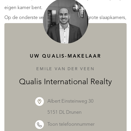
eigen kamer bent.
Op de onderste verdieping zijn er twee grote slaapkamers,
elk met een eigen badkamer en terras, waar je kunt
genieten van het buitenleven. Er is ook een kleine
woonkamer op deze verdieping, waar je kunt lezen,
UW QUALIS-MAKELAAR
mediteren of gewoon ontspannen.
EMILE VAN DER VEEN
Het terras wordt bekroond door een overloopzwembad,
Qualis International Realty
waar je optimaal kunt genieten van de zon en het
spectaculaire uitzicht. Een ideale plek voor een aperitief,
Albert Einsteinweg 30
een barbecue met vrienden en familie of gewoon een
5151 DL Drunen
siësta in de zon.
Toon telefoonnummer
MEER LEZEN