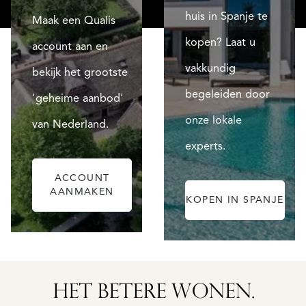
huis in Spanje te
Maak een Qualis
kopen? Laat u
account aan en
vakkundig
bekijk het grootste
begeleiden door
'geheime aanbod'
onze lokale
van Nederland.
experts.
ACCOUNT
AANMAKEN
KOPEN IN SPANJE
ALICANTE
HET BETERE WONEN.
FINCA
RUAYA