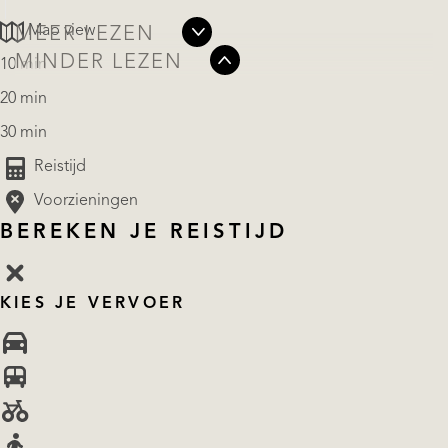
Map view
MEER LEZEN
MINDER LEZEN
10 min
20 min
30 min
Reistijd
Voorzieningen
BEREKEN JE REISTIJD
KIES JE VERVOER