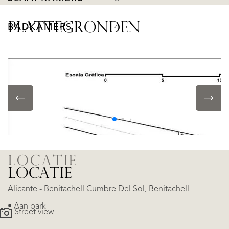
PLATTEGRONDEN
BADKAMERS
4
OBJECTKENMERKEN
• Zwembad
• Airconditioning
LOCATIE
LOCATIE
Alicante - Benitachell Cumbre Del Sol, Benitachell
• Aan park
Street view