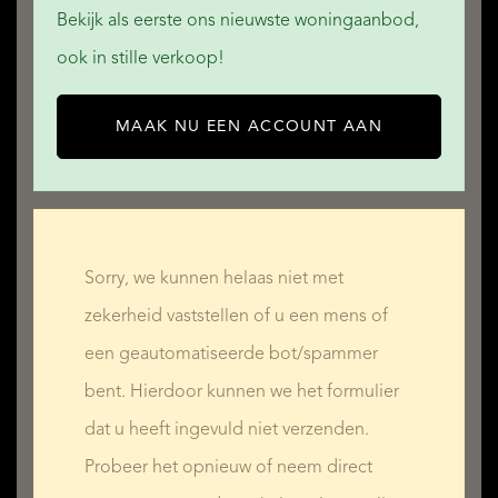
Bekijk als eerste ons nieuwste woningaanbod,
ook in stille verkoop!
MAAK NU EEN ACCOUNT AAN
Sorry, we kunnen helaas niet met
zekerheid vaststellen of u een mens of
een geautomatiseerde bot/spammer
bent. Hierdoor kunnen we het formulier
dat u heeft ingevuld niet verzenden.
Probeer het opnieuw of neem direct