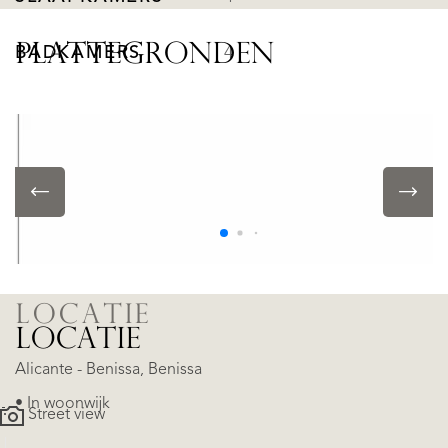
PLATTEGRONDEN
BADKAMERS
4
OBJECTKENMERKEN
• Zwembad
• Airconditioning
LOCATIE
LOCATIE
Alicante - Benissa, Benissa
• In woonwijk
Street view