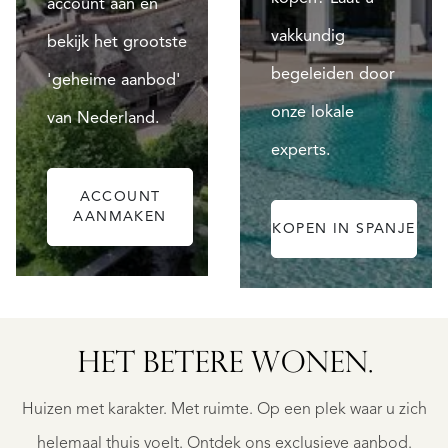
account aan en
vakkundig
bekijk het grootste
begeleiden door
'geheime aanbod'
onze lokale
van Nederland.
experts.
ACCOUNT
AANMAKEN
KOPEN IN SPANJE
ALICANTE
HET BETERE WONEN.
FINCA
RUAYA
Huizen met karakter. Met ruimte. Op een plek waar u zich
€
995.000
helemaal thuis voelt. Ontdek ons exclusieve aanbod.