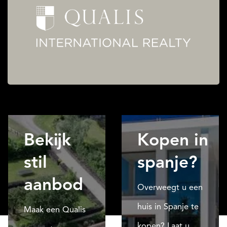
Bekijk
Kopen in
stil
spanje?
aanbod
Overweegt u een
huis in Spanje te
Maak een Qualis
kopen? Laat u