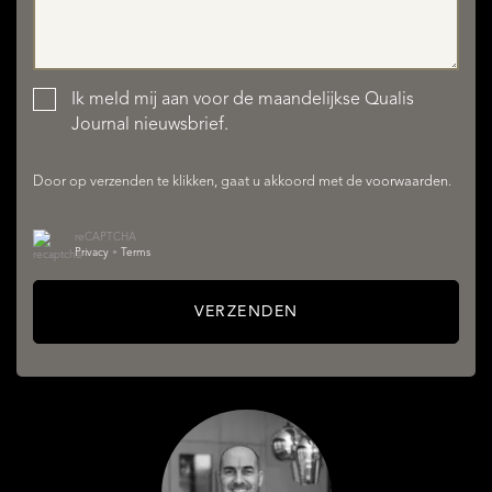
Ik meld mij aan voor de maandelijkse Qualis
Journal nieuwsbrief.
AANBOD
Door op verzenden te klikken, gaat u akkoord met de
voorwaarden
.
reCAPTCHA
Privacy
•
Terms
VERZENDEN
DIENSTEN