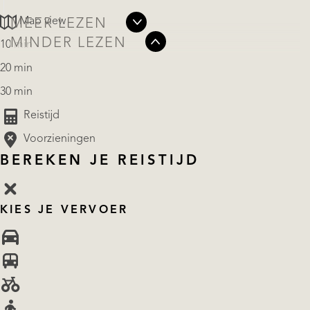
Map view
MEER LEZEN
MINDER LEZEN
10 min
20 min
30 min
Reistijd
Voorzieningen
BEREKEN JE REISTIJD
KIES JE VERVOER