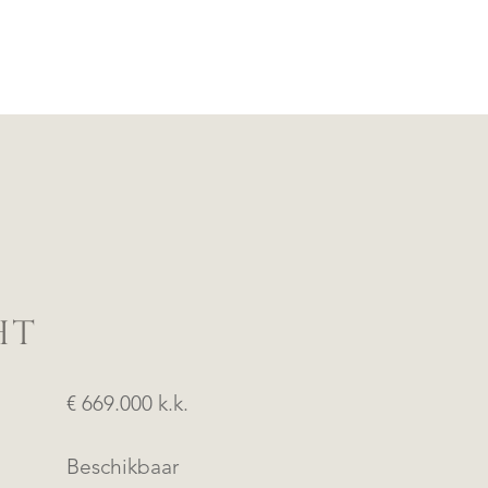
HT
€ 669.000 k.k.
Beschikbaar