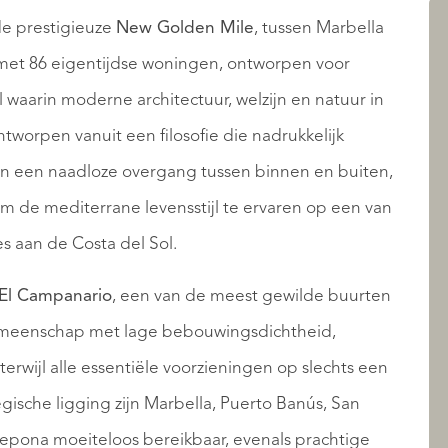
AANBOD
 de prestigieuze
New Golden Mile
, tussen Marbella
 met 86 eigentijdse woningen, ontworpen voor
l waarin moderne architectuur, welzijn en natuur in
worpen vanuit een filosofie die nadrukkelijk
es en een naadloze overgang tussen binnen en buiten,
 de mediterrane levensstijl te ervaren op een van
s aan de Costa del Sol.
OVER QUALIS
El Campanario
, een van de meest gewilde buurten
gemeenschap met lage bebouwingsdichtheid,
wijl alle essentiële voorzieningen op slechts een
gische ligging zijn Marbella, Puerto Banús, San
epona moeiteloos bereikbaar, evenals prachtige