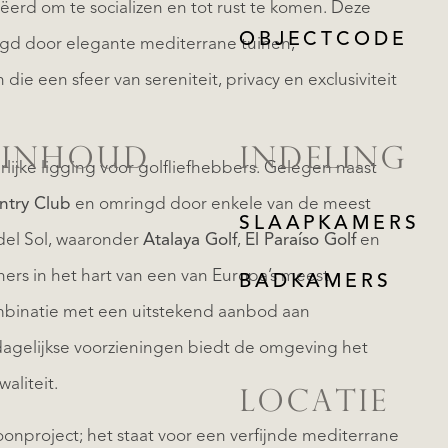
ëerd om te socializen en tot rust te komen. Deze
OBJECTCODE
ngd door elegante mediterrane tuinen,
ie een sfeer van sereniteit, privacy en exclusiviteit
 INHOUD
INDELING
ijke ligging voor golfliefhebbers. Gelegen naast
ntry Club
en omringd door enkele van de meest
SLAAPKAMERS
el Sol, waaronder
Atalaya Golf
,
El Paraíso Golf
en
ners in het hart van een van Europa’s meest
BADKAMERS
binatie met een uitstekend aanbod aan
 dagelijkse voorzieningen biedt de omgeving het
aliteit.
LOCATIE
onproject; het staat voor een verfijnde mediterrane
REGISTREER