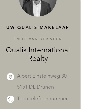
DIENSTEN
UW QUALIS-MAKELAAR
EMILE VAN DER VEEN
Qualis International
Realty
Albert Einsteinweg 30
5151 DL Drunen
Toon telefoonnummer