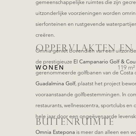
gemeenschappelijke ruimtes die zijn gecre
uitzonderlijke voorzieningen worden omri
sierfonteinen en rustgevende waterpartijen d
creëren.
OPPERVLAKTEN EN
Omnia geniet bovendien van een uitzonderl
de prestigieuze
El Campanario Golf & Cou
WONEN
119 m²
gerenommeerde golfbanen van de Costa d
Guadalmina Golf
, plaatst het project bewo
vooraanstaande golfbestemmingen. In com
restaurants, wellnesscentra, sportclubs en
hele jaar door een ongeëvenaarde levenskw
BUITENRUIMTE
Omnia Estepona
is meer dan alleen een wo