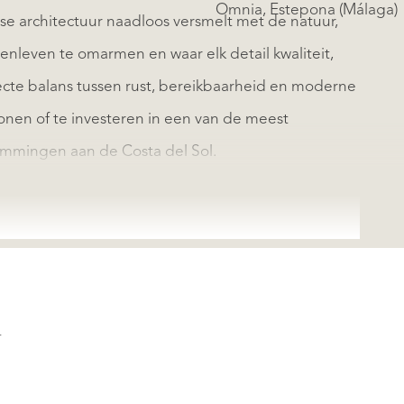
Omnia, Estepona (Málaga)
gse architectuur naadloos versmelt met de natuur,
nleven te omarmen en waar elk detail kwaliteit,
rfecte balans tussen rust, bereikbaarheid en moderne
nen of te investeren in een van de meest
mmingen aan de Costa del Sol.
N