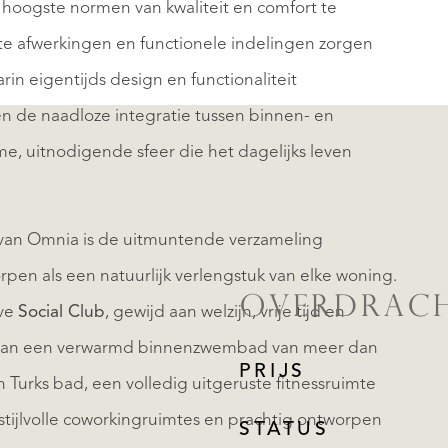
 hoogste normen van kwaliteit en comfort te
e afwerkingen en functionele indelingen zorgen
arin eigentijds design en functionaliteit
en de naadloze integratie tussen binnen- en
, uitnodigende sfeer die het dagelijks leven
an Omnia is de uitmuntende verzameling
en als een natuurlijk verlengstuk van elke woning.
OVERDRAC
eve
Social Club
, gewijd aan welzijn, vrije tijd en
 van een verwarmd binnenzwembad van meer dan
PRIJS
n Turks bad, een volledig uitgeruste fitnessruimte
 stijlvolle coworkingruimtes en prachtig ontworpen
STATUS