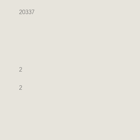
20337
2
2