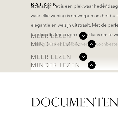
BALKON
Ja
levensstijl. Het is een plek waar hedendaa
waar elke woning is ontworpen om het buite
elegantie en welzijn uitstraalt. Met de pe
luxe biedt Omnia een unieke kans om te wo
MEER LEZEN
MINDER LEZEN
prestigieuze en veelbelovende woonbeste
MEER LEZEN
MINDER LEZEN
DOCUMENTE