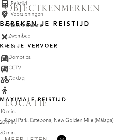
Reistijd
OBJECTKENMERKEN
Voorzieningen
BEREKEN JE REISTIJD
• Alarminstallatie
• Zwembad
KIES JE VERVOER
• Lift
• Domotica
• CCTV
• Opslag
MAXIMALE REISTIJD
LOCATIE
10 min.
Royal Park, Estepona, New Golden Mile (Málaga)
20 min.
30 min.