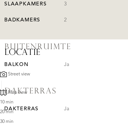
SLAAPKAMERS
3
BADKAMERS
2
BUITENRUIMTE
LOCATIE
BALKON
Ja
Street view
DAKTERRAS
Map view
10 min
DAKTERRAS
Ja
20 min
30 min