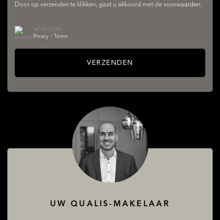
Door op verzenden te klikken, gaat u akkoord met de
voorwaarden
.
reCAPTCHA
Privacy
•
Terms
VERZENDEN
AANBOD
DIENSTEN
UW QUALIS-MAKELAAR