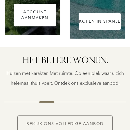
ACCOUNT
AANMAKEN
KOPEN IN SPANJE
ESTEPONA
(MÁLAGA)
HET BETERE WONEN.
NACARE
€
Huizen met karakter. Met ruimte. Op een plek waar u zich
2.500.000
K.K.
helemaal thuis voelt. Ontdek ons exclusieve aanbod.
NIEUW
BEKIJK ONS VOLLEDIGE AANBOD