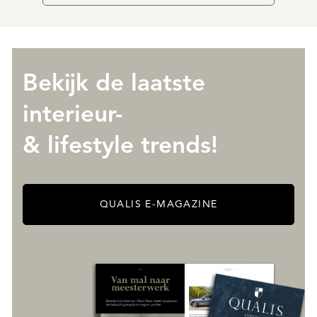
Bekijk de laatste
interieur-
& lifestyle trends!
QUALIS E-MAGAZINE