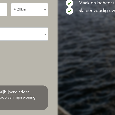
Maak en beheer u
+ 20km
Sla eenvoudig uw
rijblijvend advies
oop van mijn woning.