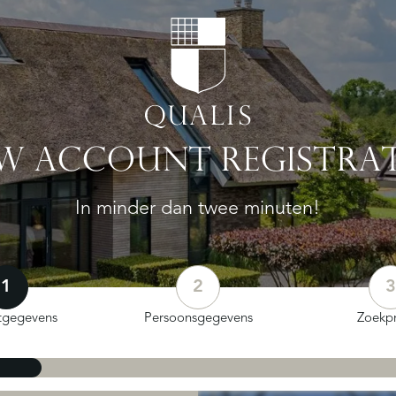
W ACCOUNT REGISTRAT
In minder dan twee minuten!
1
2
3
tgegevens
Persoonsgegevens
Zoekpr