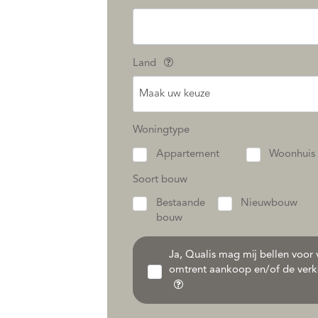
Land
Maak uw keuze
Woningtype
Appartement
Woonhuis
Soort bouw
Bestaande
Nieuwbouw
bouw
Ja, Qualis mag mij bellen voor v
omtrent aankoop en/of de verk