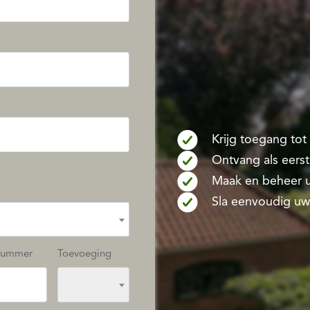
Krijg toegang to
Ontvang als eers
Maak en beheer u
Sla eenvoudig uw
nummer
Toevoeging