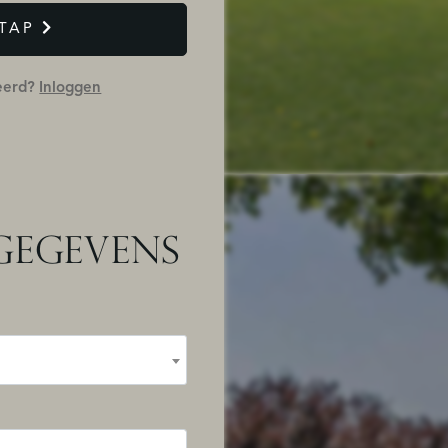
TAP
reerd?
Inloggen
GEGEVENS