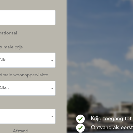
nationaal
imale prijs
Alle -
nimale woonoppervlakte
Alle -
Krijg toegang to
Ontvang als eers
Afstand