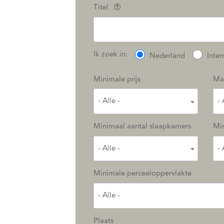
Titel
Ik zoek in:
Nederland
Inter
Minimale prijs
Max
- Alle -
- 
Minimaal aantal slaapkamers
Mi
- Alle -
- 
Minimale perceeloppervlakte
- Alle -
Plaats