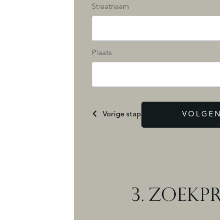
Straatnaam
Plaats
Vorige stap
VOLGEN
3.
ZOEKPR