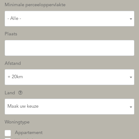
Minimale perceeloppervlakte
- Alle -
Plaats
Afstand
+ 20km
Land
Maak uw keuze
Woningtype
Appartement