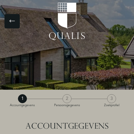
1
2
3
Accountgegevens
Persoonsgegevens
Zoekprofiel
ACCOUNTGEGEVENS