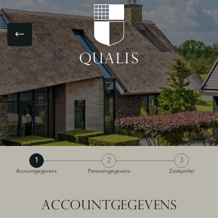
1
2
3
Accountgegevens
Persoonsgegevens
Zoekprofiel
ACCOUNTGEGEVENS