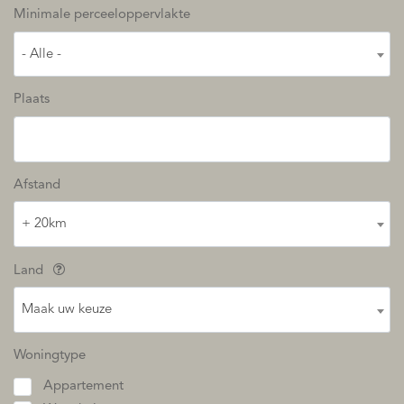
Minimale perceeloppervlakte
- Alle -
Plaats
Afstand
+ 20km
Land
Maak uw keuze
Woningtype
Appartement