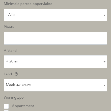
Minimale perceeloppervlakte
- Alle -
Plaats
Afstand
+ 20km
Land
Maak uw keuze
Woningtype
Appartement