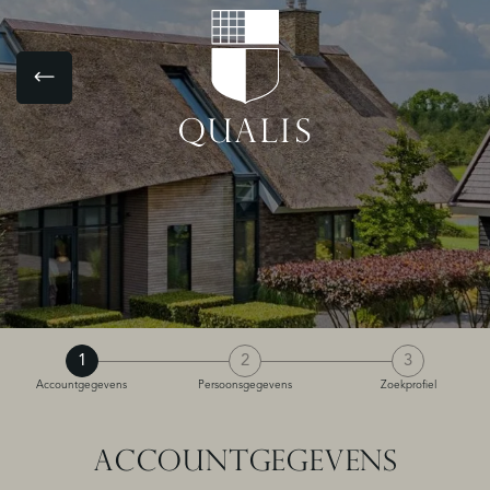
1
2
3
Accountgegevens
Persoonsgegevens
Zoekprofiel
ACCOUNTGEGEVENS