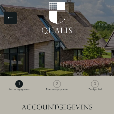
1
2
3
Accountgegevens
Persoonsgegevens
Zoekprofiel
ACCOUNTGEGEVENS