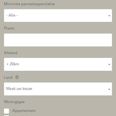
Minimale perceeloppervlakte
- Alle -
Plaats
Afstand
+ 20km
Land
Maak uw keuze
Woningtype
Appartement