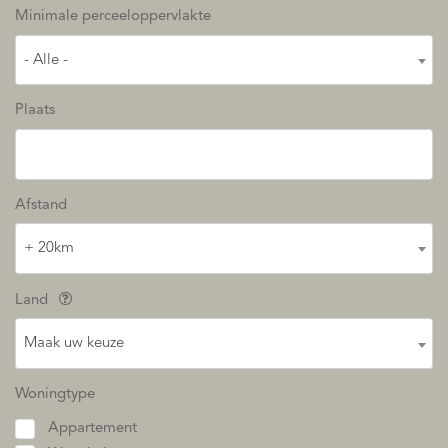
Minimale perceeloppervlakte
- Alle -
Plaats
Afstand
+ 20km
Land
Maak uw keuze
Woningtype
Appartement