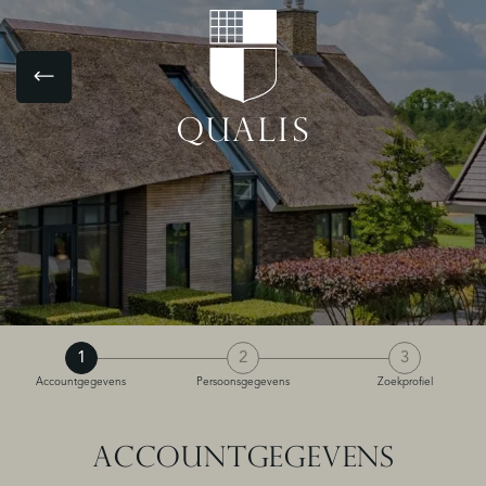
1
2
3
Accountgegevens
Persoonsgegevens
Zoekprofiel
ACCOUNTGEGEVENS