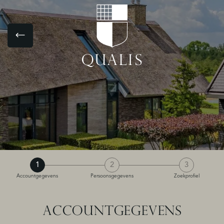
1
2
3
Accountgegevens
Persoonsgegevens
Zoekprofiel
ACCOUNTGEGEVENS