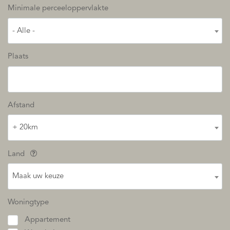
Minimale perceeloppervlakte
- Alle -
Plaats
Afstand
+ 20km
Land
Maak uw keuze
Woningtype
Appartement