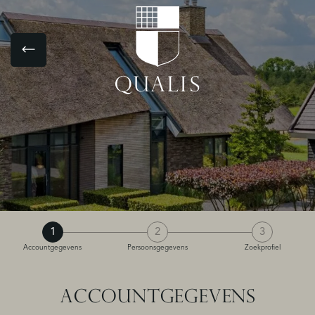
1
2
3
Accountgegevens
Persoonsgegevens
Zoekprofiel
ACCOUNTGEGEVENS