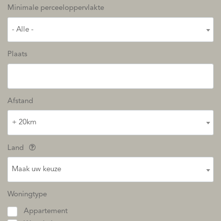
Minimale perceeloppervlakte
- Alle -
Plaats
Afstand
+ 20km
Land
Maak uw keuze
Woningtype
Appartement