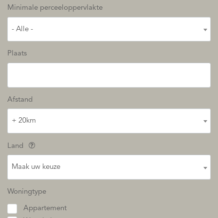
Minimale perceeloppervlakte
- Alle -
Plaats
Afstand
+ 20km
Land
Maak uw keuze
Woningtype
Appartement