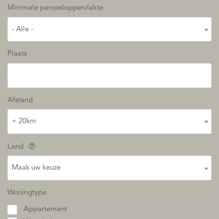
Minimale perceeloppervlakte
- Alle -
Plaats
Afstand
+ 20km
Land
Maak uw keuze
Woningtype
Appartement