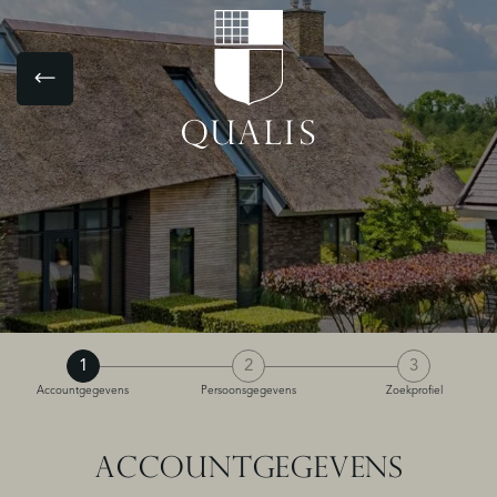
1
2
3
Accountgegevens
Persoonsgegevens
Zoekprofiel
ACCOUNTGEGEVENS