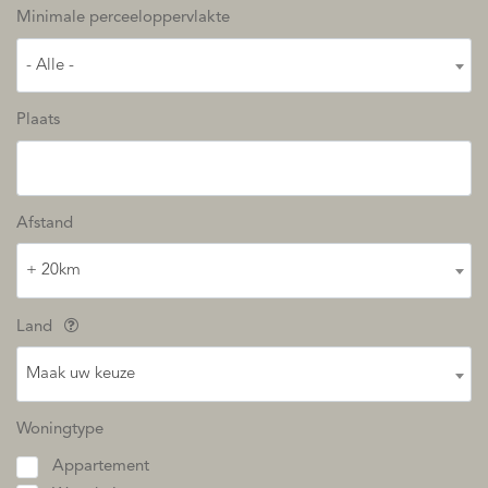
Minimale perceeloppervlakte
- Alle -
Plaats
Afstand
+ 20km
Land
Maak uw keuze
Woningtype
Appartement