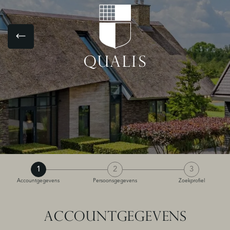
1
2
3
Accountgegevens
Persoonsgegevens
Zoekprofiel
ACCOUNTGEGEVENS