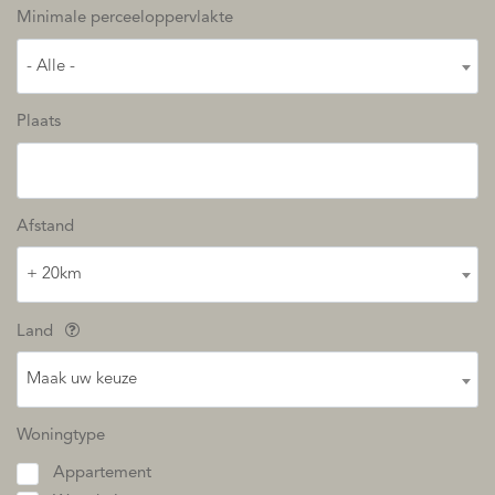
Minimale perceeloppervlakte
- Alle -
Plaats
Afstand
+ 20km
Land
Maak uw keuze
Woningtype
Appartement