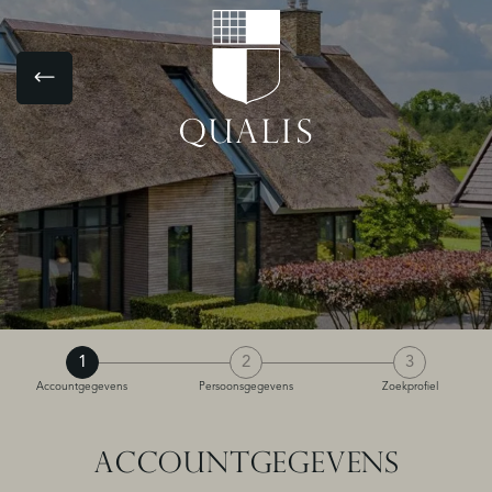
1
2
3
Accountgegevens
Persoonsgegevens
Zoekprofiel
ACCOUNTGEGEVENS