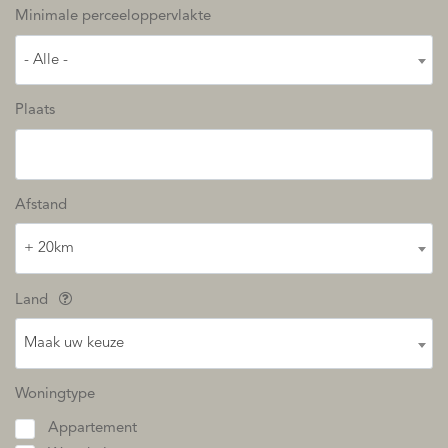
Minimale perceeloppervlakte
- Alle -
Plaats
Afstand
+ 20km
Land
Maak uw keuze
Woningtype
Appartement