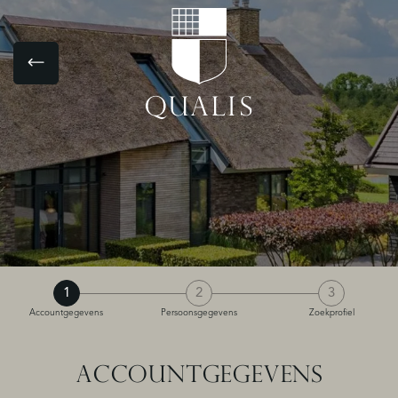
1
2
3
Accountgegevens
Persoonsgegevens
Zoekprofiel
ACCOUNTGEGEVENS