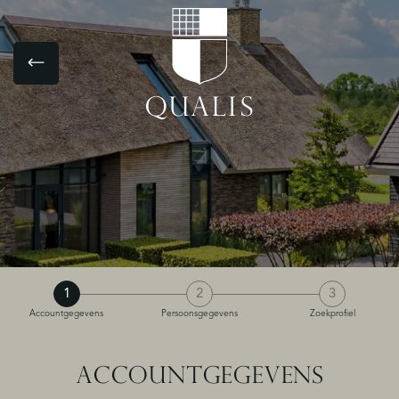
1
2
3
Accountgegevens
Persoonsgegevens
Zoekprofiel
ACCOUNTGEGEVENS