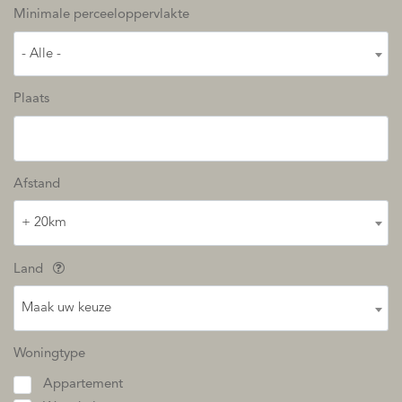
Minimale perceeloppervlakte
- Alle -
Plaats
Afstand
+ 20km
Land
Maak uw keuze
Woningtype
Appartement