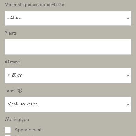
Minimale perceeloppervlakte
- Alle -
Plaats
Afstand
+ 20km
Land
Maak uw keuze
Woningtype
Appartement