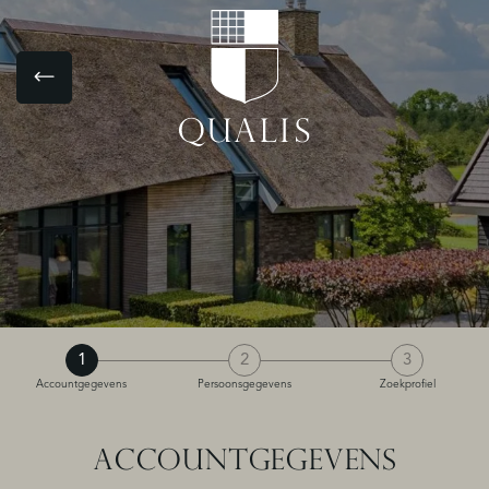
1
2
3
Accountgegevens
Persoonsgegevens
Zoekprofiel
ACCOUNTGEGEVENS